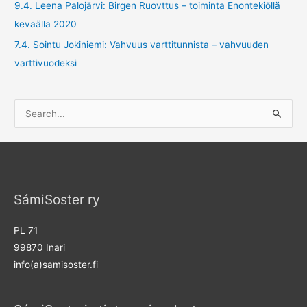
9.4. Leena Palojärvi: Birgen Ruovttus – toiminta Enontekiöllä
keväällä 2020
7.4. Sointu Jokiniemi: Vahvuus varttitunnista – vahvuuden
varttivuodeksi
S
e
a
r
c
SámiSoster ry
h
f
PL 71
o
99870 Inari
r
info(a)samisoster.fi
: