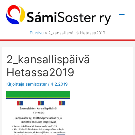
Siirry
sisältöön
Pääv
Etusivu
2_kansallispäivä Hetassa2019
2_kansallispäivä
Hetassa2019
Kirjoittaja
samisoster
/
4.2.2019