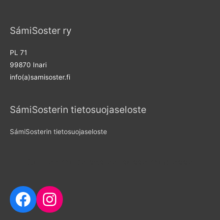
SámiSoster ry
PL 71
99870 Inari
info(a)samisoster.fi
SámiSosterin tietosuojaseloste
SámiSosterin tietosuojaseloste
Seuraa meitä sosiaalisessa mediassa
Facebook
Instagram