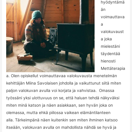
hyödyntämä
än
voimauttava
a
valokuvaust
a joka
mielestäni
täydentää
hienosti
Mettäterapia
a. Olen opiskellut voimauttavaa valokuvausta menetelmän
kehittäjän Miina Savolaisen johdolla ja vaikuttunut siitä miten
paljon valokuvan avulla voi korjata ja vahvistaa. Omassa
työssäni yksi ulottuvuus on se, että haluan tehdä näkyväksi
miten minä katson ja näen asiakkaan, sen hyvän joka on
olemassa, mutta ehkä piilossa vaikean elämäntilanteen
alla. Tärkeimpänä näen kuitenkin sen miten ihminen katsoo
itseään, valokuvan avulla on mahdollista nähdä se hyvä ja