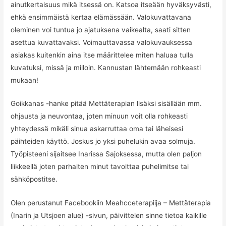
ainutkertaisuus mikä itsessä on. Katsoa itseään hyväksyvästi,
ehkä ensimmäistä kertaa elämässään. Valokuvattavana
oleminen voi tuntua jo ajatuksena vaikealta, saati sitten
asettua kuvattavaksi. Voimauttavassa valokuvauksessa
asiakas kuitenkin aina itse määrittelee miten haluaa tulla
kuvatuksi, missä ja milloin. Kannustan lähtemään rohkeasti
mukaan!
Goikkanas -hanke pitää Mettäterapian lisäksi sisällään mm.
ohjausta ja neuvontaa, joten minuun voit olla rohkeasti
yhteydessä mikäli sinua askarruttaa oma tai läheisesi
päihteiden käyttö. Joskus jo yksi puhelukin avaa solmuja.
Työpisteeni sijaitsee Inarissa Sajoksessa, mutta olen paljon
liikkeellä joten parhaiten minut tavoittaa puhelimitse tai
sähköpostitse.
Olen perustanut Facebookiin Meahcceterapiija – Mettäterapia
(Inarin ja Utsjoen alue) -sivun, päivittelen sinne tietoa kaikille