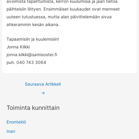
avoimista tapahtumista, kerron kuulumisia ja jaan tietoa
päihteisiin liittyen. Ensimmäiset kuukaudet ovat menneet
uuteen tutustuessa, mutta alan päivittelemään sivua
ahkerammin kesän aikana.
Tapaamisiin ja kuulemisiin!
Jonna Kilkki
jonna.kilkki@samisoster.fi
puh. 040 743 3064
Post
Seuraava Artikkeli
navigation
→
Toiminta kunnittain
Enontekiö
Inari