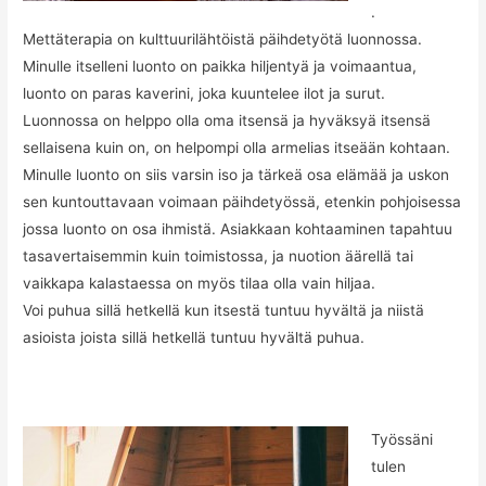
.
Mettäterapia on kulttuurilähtöistä päihdetyötä luonnossa.
Minulle itselleni luonto on paikka hiljentyä ja voimaantua,
luonto on paras kaverini, joka kuuntelee ilot ja surut.
Luonnossa on helppo olla oma itsensä ja hyväksyä itsensä
sellaisena kuin on, on helpompi olla armelias itseään kohtaan.
Minulle luonto on siis varsin iso ja tärkeä osa elämää ja uskon
sen kuntouttavaan voimaan päihdetyössä, etenkin pohjoisessa
jossa luonto on osa ihmistä. Asiakkaan kohtaaminen tapahtuu
tasavertaisemmin kuin toimistossa, ja nuotion äärellä tai
vaikkapa kalastaessa on myös tilaa olla vain hiljaa.
Voi puhua sillä hetkellä kun itsestä tuntuu hyvältä ja niistä
asioista joista sillä hetkellä tuntuu hyvältä puhua.
Työssäni
tulen