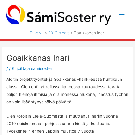
Siirry
sisältöön
Pääv
Etusivu
2016 blogit
Goaikkanas Inari
Goaikkanas Inari
/
/ Kirjoittaja
samisoster
Aloitin projektityöntekijä Goaikkanas -hankkeessa huhtikuun
alussa. Olen ehtinyt reilussa kahdessa kuukaudessa tavata
paljon hienoja ihmisiä ja olla monessa mukana, innostus työhön
on vain lisääntynyt päivä päivältä!
Olen kotoisin Etelä-Suomesta ja muuttanut Inariin vuonna
2010 opiskelemaan pohjoissaamen kieltä ja kulttuuria.
Työskentelin ennen Lappiin muuttoa 7 vuotta