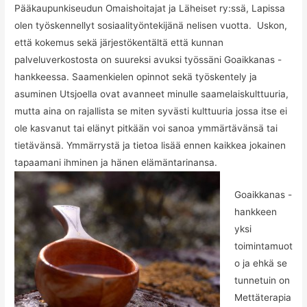
Pääkaupunkiseudun Omaishoitajat ja Läheiset ry:ssä, Lapissa
olen työskennellyt sosiaalityöntekijänä nelisen vuotta. Uskon,
että kokemus sekä järjestökentältä että kunnan
palveluverkostosta on suureksi avuksi työssäni Goaikkanas -
hankkeessa. Saamenkielen opinnot sekä työskentely ja
asuminen Utsjoella ovat avanneet minulle saamelaiskulttuuria,
mutta aina on rajallista se miten syvästi kulttuuria jossa itse ei
ole kasvanut tai elänyt pitkään voi sanoa ymmärtävänsä tai
tietävänsä. Ymmärrystä ja tietoa lisää ennen kaikkea jokainen
tapaamani ihminen ja hänen elämäntarinansa.
Goaikkanas -
hankkeen
yksi
toimintamuot
o ja ehkä se
tunnetuin on
Mettäterapia