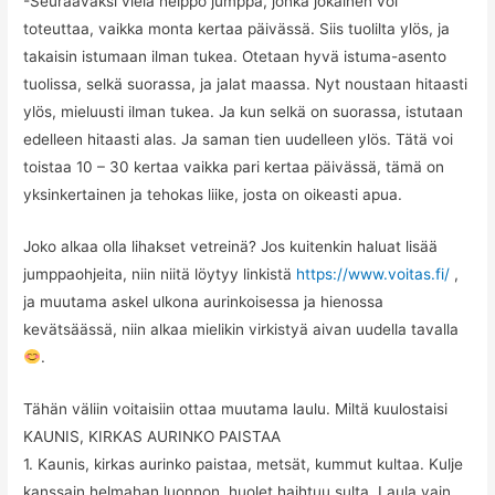
-Seuraavaksi vielä helppo jumppa, jonka jokainen voi
toteuttaa, vaikka monta kertaa päivässä. Siis tuolilta ylös, ja
takaisin istumaan ilman tukea. Otetaan hyvä istuma-asento
tuolissa, selkä suorassa, ja jalat maassa. Nyt noustaan hitaasti
ylös, mieluusti ilman tukea. Ja kun selkä on suorassa, istutaan
edelleen hitaasti alas. Ja saman tien uudelleen ylös. Tätä voi
toistaa 10 – 30 kertaa vaikka pari kertaa päivässä, tämä on
yksinkertainen ja tehokas liike, josta on oikeasti apua.
Joko alkaa olla lihakset vetreinä? Jos kuitenkin haluat lisää
jumppaohjeita, niin niitä löytyy linkistä
https://www.voitas.fi/
,
ja muutama askel ulkona aurinkoisessa ja hienossa
kevätsäässä, niin alkaa mielikin virkistyä aivan uudella tavalla
.
Tähän väliin voitaisiin ottaa muutama laulu. Miltä kuulostaisi
KAUNIS, KIRKAS AURINKO PAISTAA
1. Kaunis, kirkas aurinko paistaa, metsät, kummut kultaa. Kulje
kanssain helmahan luonnon, huolet haihtuu sulta. Laula vain,