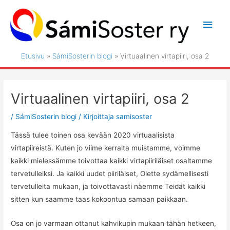
Siirry
sisältöön
Pääv
Etusivu
SámiSosterin blogi
Virtuaalinen virtapiiri, osa 2
Virtuaalinen virtapiiri, osa 2
/
SámiSosterin blogi
/ Kirjoittaja
samisoster
Tässä tulee toinen osa kevään 2020 virtuaalisista
virtapiireistä. Kuten jo viime kerralta muistamme, voimme
kaikki mielessämme toivottaa kaikki virtapiiriläiset osaltamme
tervetulleiksi. Ja kaikki uudet piiriläiset, Olette sydämellisesti
tervetulleita mukaan, ja toivottavasti näemme Teidät kaikki
sitten kun saamme taas kokoontua samaan paikkaan.
Osa on jo varmaan ottanut kahvikupin mukaan tähän hetkeen,