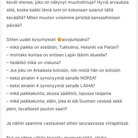
kevät etenee, joko on näkynyt muuttolintuja? Hyviä arvauksia
siitä, koska kaikki tämä lumi on kokonaan sulanut tältä
keväältä? Miten muuten voisimme piristää kanssaihmisen
päivää?
Sitten uudet kysymykset
aivojumpaksi?
– mikä paikka on eteläisin; Tukholma, Helsinki vai Pietari?
– montako kuntaa on entisen Lapin läänin alueella?
– tiedätkö mikä on viskuna?
– Jos joku on Arkalasta kotoisin, niin mistä hän on kotoisin
– keksi ainakin 4 synonyymiä sanalle NOPEA?
– keksi ainakin 4 synonyymiä sanalle LAIHA?
– mikä paikkakunta; alussa sääilmiö, lopussa taajama
– mikä paikkakunta; eläin, joka ei elä Suomen vesissä sekä
pieni, tavallisesti puuton saari?
Ja näihin saamme vastaukset sitten seuraavassa virtapiirissä.
Nyt on sitten vähän kiusattu aivonystyröitä, olisiko