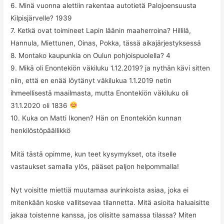
6. Minä vuonna alettiin rakentaa autotietä Palojoensuusta
Kilpisjärvelle? 1939
7. Ketkä ovat toimineet Lapin läänin maaherroina? Hillilä,
Hannula, Miettunen, Oinas, Pokka, tässä aikajärjestyksessä
8. Montako kaupunkia on Oulun pohjoispuolella? 4
9. Mikä oli Enontekiön väkiluku 1.12.2019? ja nythän kävi sitten
niin, että en enää löytänyt väkilukua 1.1.2019 netin
ihmeellisestä maailmasta, mutta Enontekiön väkiluku oli
31.1.2020 oli 1836
10. Kuka on Matti Ikonen? Hän on Enontekiön kunnan
henkilöstöpäällikkö
Mitä tästä opimme, kun teet kysymykset, ota itselle
vastaukset samalla ylös, pääset paljon helpommalla!
Nyt voisitte miettiä muutamaa aurinkoista asiaa, joka ei
mitenkään koske vallitsevaa tilannetta. Mitä asioita haluaisitte
jakaa toistenne kanssa, jos olisitte samassa tilassa? Miten