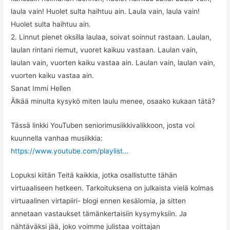
laula vain! Huolet sulta haihtuu ain. Laula vain, laula vain!
Huolet sulta haihtuu ain.
2. Linnut pienet oksilla laulaa, soivat soinnut rastaan. Laulan,
laulan rintani riemut, vuoret kaikuu vastaan. Laulan vain,
laulan vain, vuorten kaiku vastaa ain. Laulan vain, laulan vain,
vuorten kaiku vastaa ain.
Sanat Immi Hellen
Älkää minulta kysykö miten laulu menee, osaako kukaan tätä?
Tässä linkki YouTuben seniorimusiikkivalikkoon, josta voi
kuunnella vanhaa musiikkia:
https://www.youtube.com/playlist…
Lopuksi kiitän Teitä kaikkia, jotka osallistutte tähän
virtuaaliseen hetkeen. Tarkoituksena on julkaista vielä kolmas
virtuaalinen virtapiiri- blogi ennen kesälomia, ja sitten
annetaan vastaukset tämänkertaisiin kysymyksiin. Ja
nähtäväksi jää, joko voimme julistaa voittajan