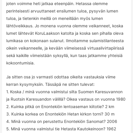
joten voimme heti jatkaa eteenpäin. Hetassa olemme
perinteisesti arvuuttaneet ensilumen tuloa, pysyvän lumen
tuloa, ja tietenkin meillä on meneillään myös lumen
lähtöveikkaus. Jo monena vuonna olemme veikanneet, koska
lumet lähtevät KoruLaakson katolta ja koska sen pihalla oleva
lumikasa on kokonaan sulanut. Ilmoitamme sulamistilanteesta
oikein veikanneelle, ja kevään viimeisessä virtuaalivirtapiirissä
sekä kaikille viimeistään syksyllä, kun taas jatkamme yhteisiä
kokoontumisia.
Ja sitten osa jo varmasti odottaa oikeita vastauksia viime
kerran kysymyksiin. Tässäpä ne sitten tulevat:
1. Koska / minä vuonna valmistui silta Suomen Karesuvannon
ja Ruotsin Karesuandon välillä? Oikea vastaus on vuonna 1980
2. Kuinka pitkä on Enontekiön lentoaseman kiitotie? 2 km
3. Kuinka korkea on Enontekiön Hetan kirkon torni? 30 m
4. Minä vuonna on perustettu Enontekiön Sanomat? 2006
5. Minä vuonna valmistui tie Hetasta Kautokeinoon? 1962