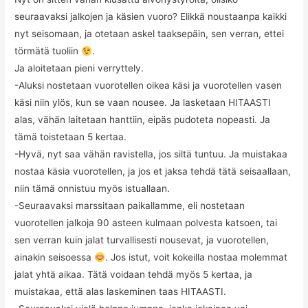
seuraavaksi jalkojen ja käsien vuoro? Elikkä noustaanpa kaikki
nyt seisomaan, ja otetaan askel taaksepäin, sen verran, ettei
törmätä tuoliin
.
Ja aloitetaan pieni verryttely.
-Aluksi nostetaan vuorotellen oikea käsi ja vuorotellen vasen
käsi niin ylös, kun se vaan nousee. Ja lasketaan HITAASTI
alas, vähän laitetaan hanttiin, eipäs pudoteta nopeasti. Ja
tämä toistetaan 5 kertaa.
-Hyvä, nyt saa vähän ravistella, jos siltä tuntuu. Ja muistakaa
nostaa käsia vuorotellen, ja jos et jaksa tehdä tätä seisaallaan,
niin tämä onnistuu myös istuallaan.
-Seuraavaksi marssitaan paikallamme, eli nostetaan
vuorotellen jalkoja 90 asteen kulmaan polvesta katsoen, tai
sen verran kuin jalat turvallisesti nousevat, ja vuorotellen,
ainakin seisoessa
. Jos istut, voit kokeilla nostaa molemmat
jalat yhtä aikaa. Tätä voidaan tehdä myös 5 kertaa, ja
muistakaa, että alas laskeminen taas HITAASTI.