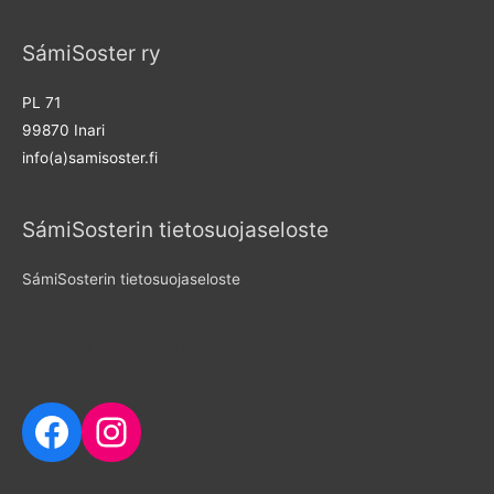
SámiSoster ry
PL 71
99870 Inari
info(a)samisoster.fi
SámiSosterin tietosuojaseloste
SámiSosterin tietosuojaseloste
Seuraa meitä sosiaalisessa mediassa
Facebook
Instagram