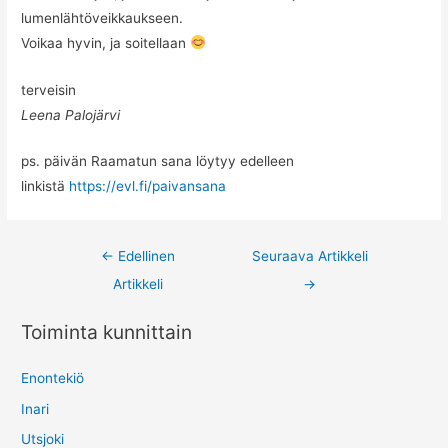
lumenlähtöveikkaukseen.
Voikaa hyvin, ja soitellaan
terveisin
Leena Palojärvi
ps. päivän Raamatun sana löytyy edelleen
linkistä
https://evl.fi/paivansana
Post
←
Edellinen
Seuraava Artikkeli
navigation
Artikkeli
→
Toiminta kunnittain
Enontekiö
Inari
Utsjoki