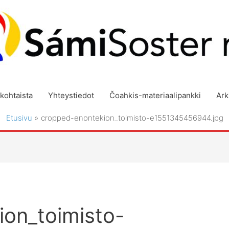
kohtaista
Yhteystiedot
Čoahkis-materiaalipankki
Ark
Etusivu
cropped-enontekion_toimisto-e1551345456944.jpg
on_toimisto-