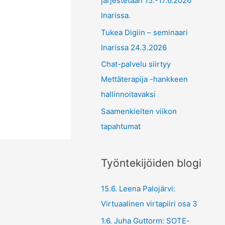
järjestetään 15.-17.6.2026
Inarissa.
Tukea Digiin – seminaari
Inarissa 24.3.2026
Chat-palvelu siirtyy
Mettäterapija -hankkeen
hallinnoitavaksi
Saamenkielten viikon
tapahtumat
Työntekijöiden blogi
15.6. Leena Palojärvi:
Virtuaalinen virtapiiri osa 3
1.6. Juha Guttorm: SOTE-