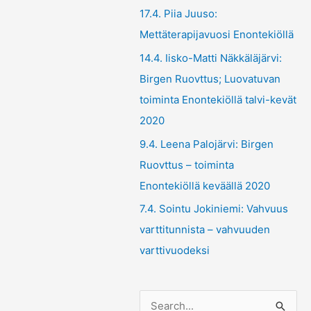
17.4. Piia Juuso:
Mettäterapijavuosi Enontekiöllä
14.4. Iisko-Matti Näkkäläjärvi:
Birgen Ruovttus; Luovatuvan
toiminta Enontekiöllä talvi-kevät
2020
9.4. Leena Palojärvi: Birgen
Ruovttus – toiminta
Enontekiöllä keväällä 2020
7.4. Sointu Jokiniemi: Vahvuus
varttitunnista – vahvuuden
varttivuodeksi
S