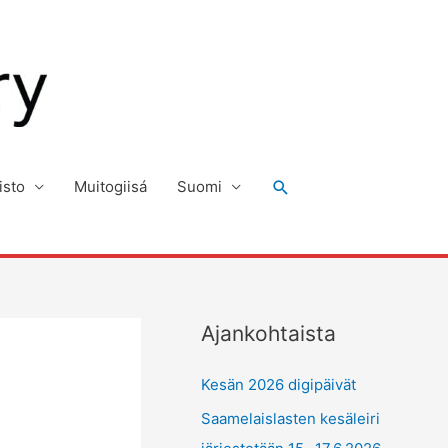
Hae
isto
Muitogiisá
Suomi
Ajankohtaista
Kesän 2026 digipäivät
Saamelaislasten kesäleiri