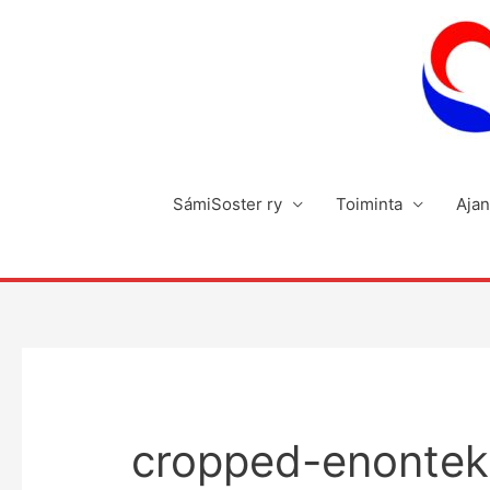
Siirry
sisältöön
SámiSoster ry
Toiminta
Ajan
cropped-enonteki