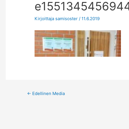
e1551345456944
Kirjoittaja
samisoster
/
11.6.2019
Post
←
Edellinen Media
navigation