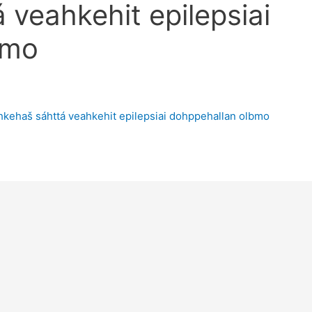
 veahkehit epilepsiai
bmo
hkehaš sáhttá veahkehit epilepsiai dohppehallan olbmo