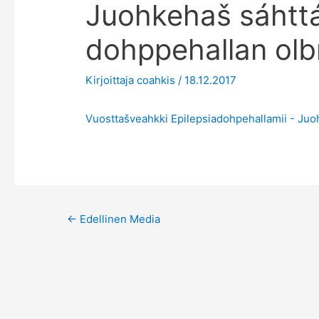
Juohkehaš sáhttá
dohppehallan ol
Kirjoittaja
coahkis
/
18.12.2017
Vuosttašveahkki Epilepsiadohpehallamii - Juo
Post
←
Edellinen Media
navigation