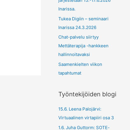
järjestetään 15.-17.6.2026
Inarissa.
Tukea Digiin – seminaari
Inarissa 24.3.2026
Chat-palvelu siirtyy
Mettäterapija -hankkeen
hallinnoitavaksi
Saamenkielten viikon
tapahtumat
Työntekijöiden blogi
15.6. Leena Palojärvi:
Virtuaalinen virtapiiri osa 3
1.6. Juha Guttorm: SOTE-