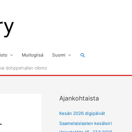
Hae
isto
Muitogiisá
Suomi
siai dohppehallan olbmo
Ajankohtaista
Kesän 2026 digipäivät
–
Saamelaislasten kesäleiri