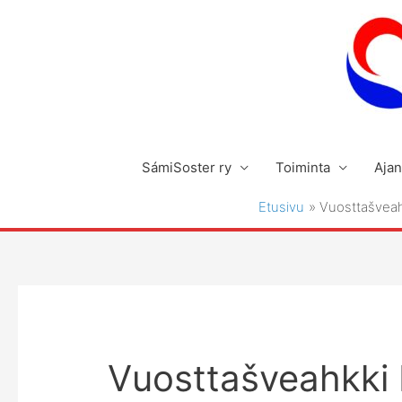
Siirry
sisältöön
SámiSoster ry
Toiminta
Ajan
Etusivu
Vuosttašveah
Vuosttašveahkki 