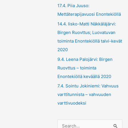
17.4. Piia Juuso:
Mettäterapijavuosi Enontekiöllä
14.4. Iisko-Matti Näkkäläjärvi:
Birgen Ruovttus; Luovatuvan
toiminta Enontekiöllä talvi-kevät
2020
9.4. Leena Palojärvi: Birgen
Ruovttus – toiminta
Enontekiöllä keväällä 2020
7.4. Sointu Jokiniemi: Vahvuus
varttitunnista – vahvuuden
varttivuodeksi
S