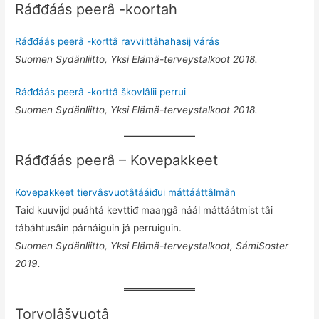
Ráđđáás peerâ -koortah
Ráđđáás peerâ -korttâ ravviittâhahasij várás
Suomen Sydänliitto, Yksi Elämä-terveystalkoot 2018.
Ráđđáás peerâ -korttâ škovlâlii perrui
Suomen Sydänliitto, Yksi Elämä-terveystalkoot 2018.
Ráđđáás peerâ – Kovepakkeet
Kovepakkeet tiervâsvuotâtááiđui máttááttâlmân
Taid kuuvijd puáhtá kevttiđ maaŋgâ náál máttáátmist tâi
tábáhtusâin párnáiguin já perruiguin.
Suomen Sydänliitto, Yksi Elämä-terveystalkoot, SámiSoster
2019.
Torvolâšvuotâ