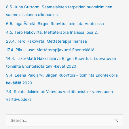
8.5. Juha Guttorm: Saamelaisten tarpeiden huomioiminen
saamelaisalueen ulkopuolella
6.5. Inga Äärelä: Birgen Ruovttus toiminta Vuotsossa
4.5. Tero Hakovirta: Mettäterapija Inarissa, osa 2.
23.4. Tero Hakovirta: Mettäterapija Inarissa
17.4. Piia Juuso: Mettäterapijavuosi Enontekiöllä
14.4. Iisko-Matti Näkkäläjärvi: Birgen Ruovttus; Luovatuvan
toiminta Enontekiöllä talvi-kevät 2020
9.4. Leena Palojärvi: Birgen Ruovttus – toiminta Enontekiöllä
keväällä 2020
7.4. Sointu Jokiniemi: Vahvuus varttitunnista – vahvuuden
varttivuodeksi
S
e