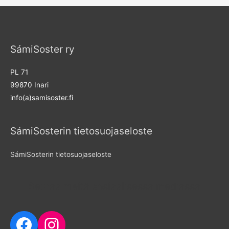
a
r
c
SámiSoster ry
h
f
PL 71
o
99870 Inari
r
info(a)samisoster.fi
:
SámiSosterin tietosuojaseloste
SámiSosterin tietosuojaseloste
Seuraa meitä sosiaalisessa mediassa
Facebook
Instagram