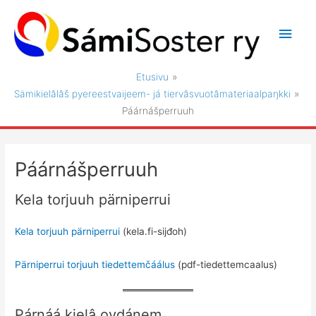
Siirry
sisältöön
Pääv
Etusivu
Sämikielâlâš pyereestvaijeem- já tiervâsvuotâmateriaalpaŋkki
Páárnášperruuh
Páárnášperruuh
Kela torjuuh pärniperrui
Kela torjuuh pärniperrui
(kela.fi-sijđoh)
Pärniperrui torjuuh tiedettemčáálus
(pdf-tiedettemcaalus)
Párnáá kielâ ovdánem