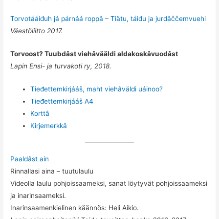
Torvotááiđuh já párnáá roppâ – Tiätu, táiđu ja jurdâččemvuehi
Väestöliitto 2017.
Torvoost? Tuubdâst viehâvääldi aldakoskâvuodâst
Lapin Ensi- ja turvakoti ry, 2018.
Tieđettemkirjááš, maht viehâväldi uáinoo?
Tieđettemkirjááš A4
Korttâ
Kirjemerkkâ
Paaldâst ain
Rinnallasi aina – tuutulaulu
Videolla laulu pohjoissaameksi, sanat löytyvät pohjoissaameksi
ja inarinsaameksi.
Inarinsaamenkielinen käännös: Heli Aikio.