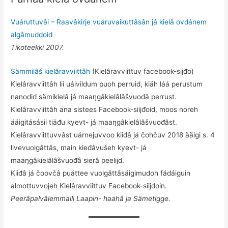
Vuáruttuvâi – Raavâkirje vuáruvaikuttâsân já kielâ ovdánem
algâmuddoid
Tikoteekki 2007.
Sämmilâš kielâravviittâh
(Kielâravviittuv facebook-sijđo)
Kielâravviittâh lii uáivildum puoh perruid, kiäh láá perustum
nanodiđ sämikielâ já maaŋgâkielâlâšvuođâ perrust.
Kielâravviittâh ana sistees Facebook-siijđoid, moos noreh
ääigitásásii tiäđu kyevt- já maaŋgâkielâlâšvuođâst.
Kielâravviittuvvâst uárnejuvvoo kiiđâ já čohčuv 2018 ääigi s. 4
livevuolgâttâs, main kieđâvušeh kyevt- já
maaŋgâkielâlâšvuođâ sierâ peelijd.
Kiiđâ já čoovčâ puáttee vuolgâttâsäigimudoh fádáiguin
almottuvvojeh Kielâravviittuv Facebook-siijđoin.
Peerâpalvâlemmalli Laapin- haahâ ja Sämetigge.