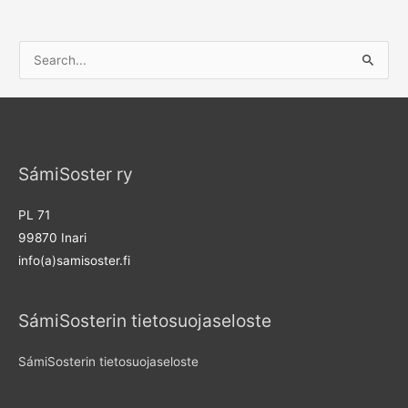
S
e
a
r
c
SámiSoster ry
h
f
PL 71
o
99870 Inari
r
info(a)samisoster.fi
:
SámiSosterin tietosuojaseloste
SámiSosterin tietosuojaseloste