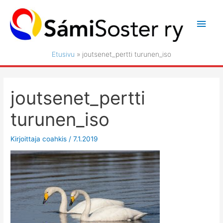
Siirry
sisältöön
Pääv
Etusivu
joutsenet_pertti turunen_iso
joutsenet_pertti
turunen_iso
Kirjoittaja
coahkis
/
7.1.2019