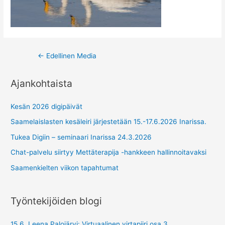
Post
←
Edellinen Media
navigation
Ajankohtaista
Kesän 2026 digipäivät
Saamelaislasten kesäleiri järjestetään 15.-17.6.2026 Inarissa.
Tukea Digiin – seminaari Inarissa 24.3.2026
Chat-palvelu siirtyy Mettäterapija -hankkeen hallinnoitavaksi
Saamenkielten viikon tapahtumat
Työntekijöiden blogi
15.6. Leena Palojärvi: Virtuaalinen virtapiiri osa 3