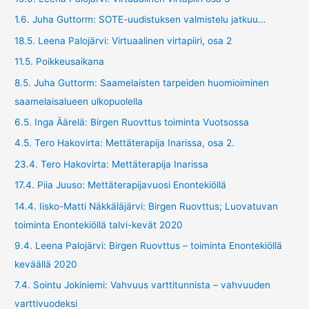
1.6. Juha Guttorm: SOTE-uudistuksen valmistelu jatkuu…
18.5. Leena Palojärvi: Virtuaalinen virtapiiri, osa 2
11.5. Poikkeusaikana
8.5. Juha Guttorm: Saamelaisten tarpeiden huomioiminen
saamelaisalueen ulkopuolella
6.5. Inga Äärelä: Birgen Ruovttus toiminta Vuotsossa
4.5. Tero Hakovirta: Mettäterapija Inarissa, osa 2.
23.4. Tero Hakovirta: Mettäterapija Inarissa
17.4. Piia Juuso: Mettäterapijavuosi Enontekiöllä
14.4. Iisko-Matti Näkkäläjärvi: Birgen Ruovttus; Luovatuvan
toiminta Enontekiöllä talvi-kevät 2020
9.4. Leena Palojärvi: Birgen Ruovttus – toiminta Enontekiöllä
keväällä 2020
7.4. Sointu Jokiniemi: Vahvuus varttitunnista – vahvuuden
varttivuodeksi