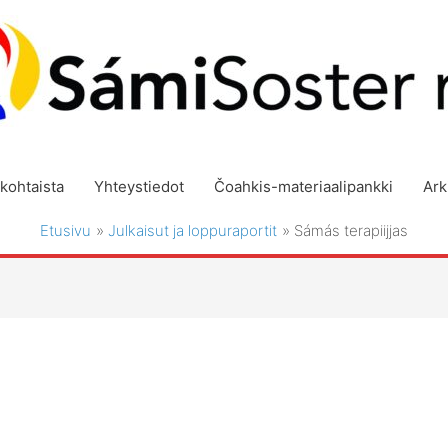
kohtaista
Yhteystiedot
Čoahkis-materiaalipankki
Ark
Etusivu
Julkaisut ja loppuraportit
Sámás terapiijjas