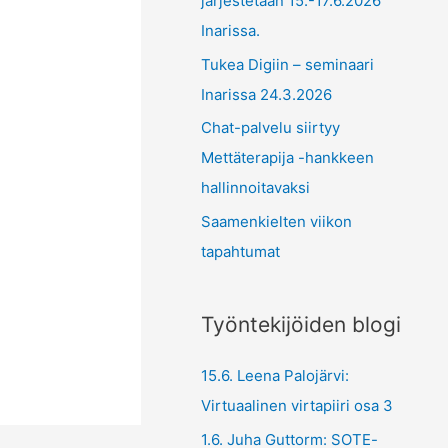
järjestetään 15.-17.6.2026
Inarissa.
Tukea Digiin – seminaari
Inarissa 24.3.2026
Chat-palvelu siirtyy
Mettäterapija -hankkeen
hallinnoitavaksi
Saamenkielten viikon
tapahtumat
Työntekijöiden blogi
15.6. Leena Palojärvi:
Virtuaalinen virtapiiri osa 3
1.6. Juha Guttorm: SOTE-