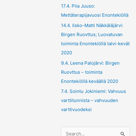
17.4. Piia Juuso:
Mettäterapijavuosi Enontekiöllä
14.4. Iisko-Matti Näkkäläjärvi:
Birgen Ruovttus; Luovatuvan
toiminta Enontekiöllä talvi-kevät
2020
9.4. Leena Palojärvi: Birgen
Ruovttus – toiminta
Enontekiöllä keväällä 2020
7.4. Sointu Jokiniemi: Vahvuus
varttitunnista – vahvuuden
varttivuodeksi
S