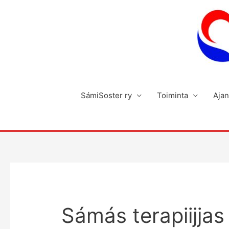
Siirry
sisältöön
SámiSoster ry
Toiminta
Ajan
Sámás terapiijjas