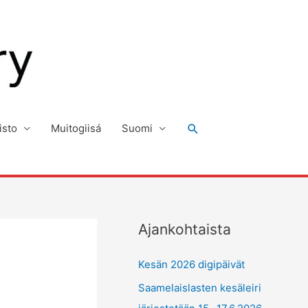
Hae
isto
Muitogiisá
Suomi
Ajankohtaista
Kesän 2026 digipäivät
Saamelaislasten kesäleiri