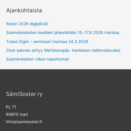
Ajankohtaista
Kesän 2026 digipäivät
Saamelaislasten kesäleiri järjestetään 15.-17.6.2026 Inarissa.
Tukea Digiin – seminaari Inarissa 24.3.2026
Chat-palvelu siirtyy Mettäterapija -hankkeen hallinnoitavaksi
Saamenkielten viikon tapahtumat
SámiSoster ry
PL 71
99870 Inari
info(a)samisoster.fi