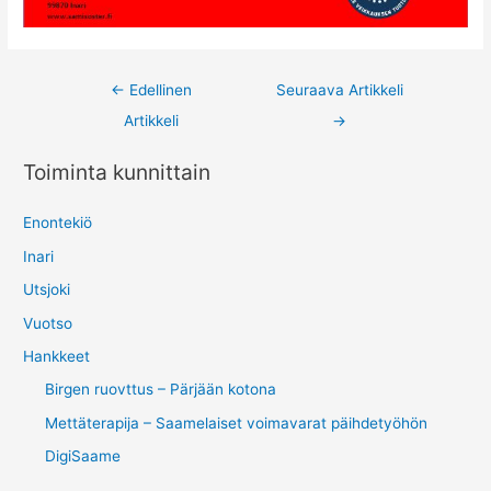
Post
←
Edellinen
Seuraava Artikkeli
navigation
Artikkeli
→
Toiminta kunnittain
Enontekiö
Inari
Utsjoki
Vuotso
Hankkeet
Birgen ruovttus – Pärjään kotona
Mettäterapija – Saamelaiset voimavarat päihdetyöhön
DigiSaame