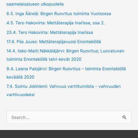
saamelaisalueen ulkopuolella
6.5. Inga Äärelä: Birgen Ruovttus toiminta Vuotsossa
4.5. Tero Hakovirta: Mettäterapija Inarissa, osa 2.
23.4. Tero Hakovirta: Mettäterapija Inarissa
17.4. Piia Juuso: Mettäterapijavuosi Enontekiöllä
14.4. Iisko-Matti Näkkäläjärvi: Birgen Ruovttus; Luovatuvan
toiminta Enontekiöllä talvi-kevät 2020
9.4. Leena Palojärvi: Birgen Ruovttus – toiminta Enontekiöllä
keväällä 2020
7.4. Sointu Jokiniemi: Vahvuus varttitunnista – vahvuuden
varttivuodeksi
S
e
a