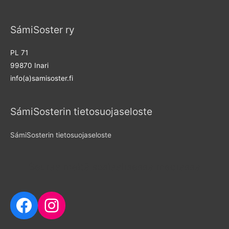
r
c
SámiSoster ry
h
f
PL 71
o
99870 Inari
r
info(a)samisoster.fi
:
SámiSosterin tietosuojaseloste
SámiSosterin tietosuojaseloste
Seuraa meitä sosiaalisessa mediassa
Facebook
Instagram