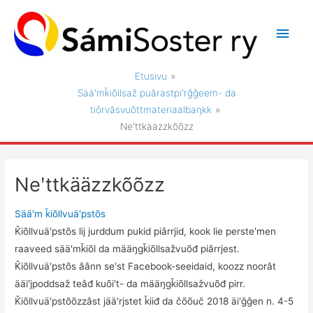
Siirry
sisältöön
Pääv
Etusivu
Sääʹmǩiõllsaž puârastpiʹrǧǧeem- da
tiõrvâsvuõttmateriaalbaŋkk
Neʹttkääzzkõõzz
Neʹttkääzzkõõzz
Sääʹm ǩiõllvuäʹpstõs
Ǩiõllvuäʹpstõs lij jurddum pukid piârrjid, kook lie persteʹmen
raaveed sääʹmǩiõl da määŋgǩiõllsažvuõđ piârrjest.
Ǩiõllvuäʹpstõs âânn seʹst Facebook-seeidaid, koozz noorât
ääiʹjpoddsaž teâđ kuõiʹt- da määŋgǩiõllsažvuõđ pirr.
Ǩiõllvuäʹpstõõzzâst jääʹrjstet ǩiiđ da čõõuč 2018 äiʹǧǧen n. 4-5