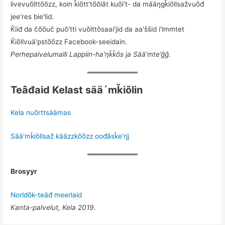
livevuõlttõõzz, koin ǩiõttʼtõõlât kuõiʹt- da määŋgǩiõllsažvuõđ
jeeʹres bieʹlid.
Ǩiiđ da čõõuč puõʹtti vuõlttõsaaiʹjid da aaʹššid iʹlmmtet
Ǩiõllvuäʹpstõõzz Facebook-seeidain.
Perhepalvelumalli Lappiin-haʹŋǩǩõs ja Sää’mte’ǧǧ.
Teâđaid Kelast sää´mǩiõlin
Kela nuõrttsäämas
Sääʹmǩiõllsaž kääzzkõõzz oođâsǩeʹrjj
Brosyyr
Norldõk-teâđ meerlaid
Kanta-palvelut, Kela 2019.