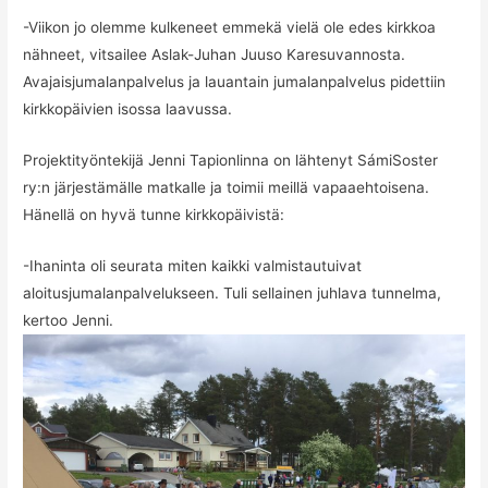
-Viikon jo olemme kulkeneet emmekä vielä ole edes kirkkoa
nähneet, vitsailee Aslak-Juhan Juuso Karesuvannosta.
Avajaisjumalanpalvelus ja lauantain jumalanpalvelus pidettiin
kirkkopäivien isossa laavussa.
Projektityöntekijä Jenni Tapionlinna on lähtenyt SámiSoster
ry:n järjestämälle matkalle ja toimii meillä vapaaehtoisena.
Hänellä on hyvä tunne kirkkopäivistä:
-Ihaninta oli seurata miten kaikki valmistautuivat
aloitusjumalanpalvelukseen. Tuli sellainen juhlava tunnelma,
kertoo Jenni.