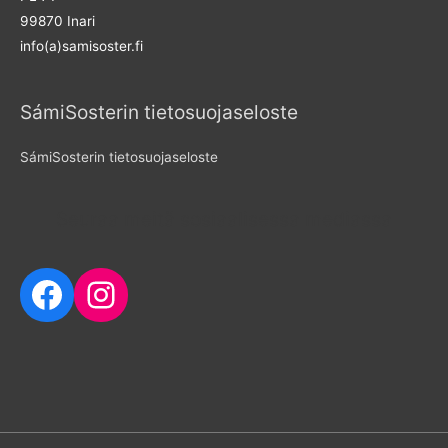
99870 Inari
info(a)samisoster.fi
SámiSosterin tietosuojaseloste
SámiSosterin tietosuojaseloste
Seuraa meitä sosiaalisessa mediassa
Facebook
Instagram