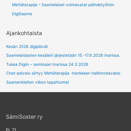
Mettäterapija – Saamelaiset voimavarat päihdetyöhön
DigiSaame
Ajankohtaista
Kesän 2026 digipäivät
Saamelaislasten kesäleiri järjestetään 15.-17.6.2026 Inarissa.
Tukea Digiin – seminaari Inarissa 24.3.2026
Chat-palvelu siirtyy Mettäterapija -hankkeen hallinnoitavaksi
Saamenkielten viikon tapahtumat
SámiSoster ry
PL 71