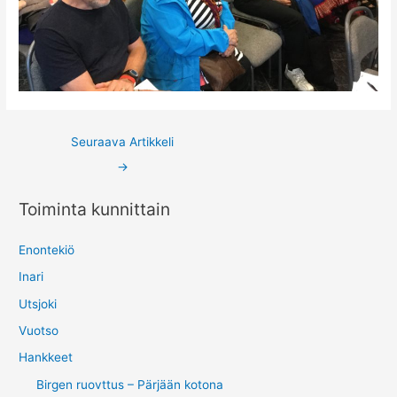
Post
Seuraava Artikkeli
navigation
→
Toiminta kunnittain
Enontekiö
Inari
Utsjoki
Vuotso
Hankkeet
Birgen ruovttus – Pärjään kotona