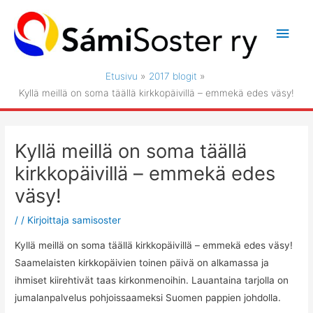
Siirry
sisältöön
Pääv
Etusivu
2017 blogit
Kyllä meillä on soma täällä kirkkopäivillä – emmekä edes väsy!
Kyllä meillä on soma täällä
kirkkopäivillä – emmekä edes
väsy!
/
/ Kirjoittaja
samisoster
Kyllä meillä on soma täällä kirkkopäivillä – emmekä edes väsy!
Saamelaisten kirkkopäivien toinen päivä on alkamassa ja
ihmiset kiirehtivät taas kirkonmenoihin. Lauantaina tarjolla on
jumalanpalvelus pohjoissaameksi Suomen pappien johdolla.