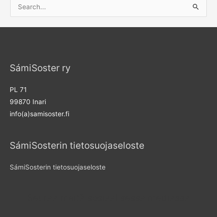
S
e
a
r
c
SámiSoster ry
h
f
PL 71
o
99870 Inari
r
info(a)samisoster.fi
:
SámiSosterin tietosuojaseloste
SámiSosterin tietosuojaseloste
Seuraa meitä sosiaalisessa mediassa