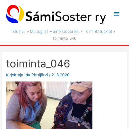
Siirry
sisältöön
Pääv
Etusivu
Muitogiisá – aineistopankki
Toimintatuokiot
toiminta_046
toiminta_046
Kirjoittaja
Ida Pirttijärvi
/
21.8.2020