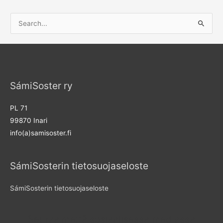
S
e
a
r
c
SámiSoster ry
h
f
PL 71
o
99870 Inari
r
info(a)samisoster.fi
:
SámiSosterin tietosuojaseloste
SámiSosterin tietosuojaseloste
Seuraa meitä sosiaalisessa mediassa