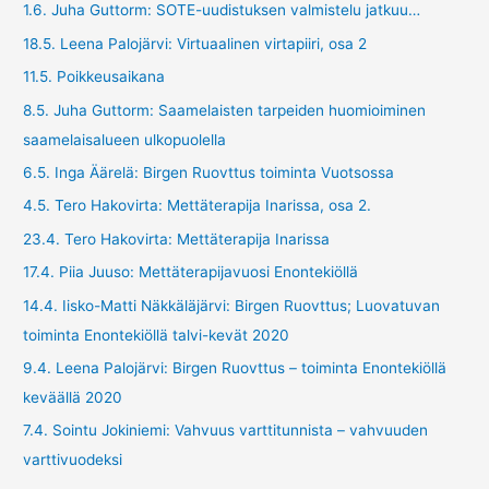
1.6. Juha Guttorm: SOTE-uudistuksen valmistelu jatkuu…
18.5. Leena Palojärvi: Virtuaalinen virtapiiri, osa 2
11.5. Poikkeusaikana
8.5. Juha Guttorm: Saamelaisten tarpeiden huomioiminen
saamelaisalueen ulkopuolella
6.5. Inga Äärelä: Birgen Ruovttus toiminta Vuotsossa
4.5. Tero Hakovirta: Mettäterapija Inarissa, osa 2.
23.4. Tero Hakovirta: Mettäterapija Inarissa
17.4. Piia Juuso: Mettäterapijavuosi Enontekiöllä
14.4. Iisko-Matti Näkkäläjärvi: Birgen Ruovttus; Luovatuvan
toiminta Enontekiöllä talvi-kevät 2020
9.4. Leena Palojärvi: Birgen Ruovttus – toiminta Enontekiöllä
keväällä 2020
7.4. Sointu Jokiniemi: Vahvuus varttitunnista – vahvuuden
varttivuodeksi