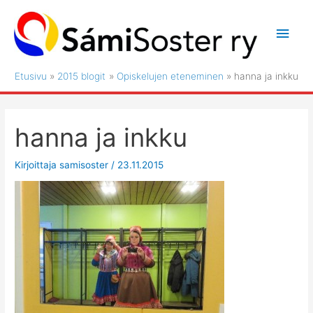
Siirry
sisältöön
Pääv
Etusivu
2015 blogit
Opiskelujen eteneminen
hanna ja inkku
hanna ja inkku
Kirjoittaja
samisoster
/
23.11.2015