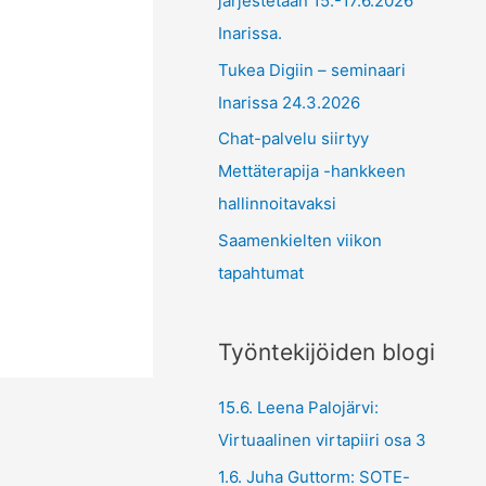
järjestetään 15.-17.6.2026
Inarissa.
Tukea Digiin – seminaari
Inarissa 24.3.2026
Chat-palvelu siirtyy
Mettäterapija -hankkeen
hallinnoitavaksi
Saamenkielten viikon
tapahtumat
Työntekijöiden blogi
15.6. Leena Palojärvi:
Virtuaalinen virtapiiri osa 3
1.6. Juha Guttorm: SOTE-