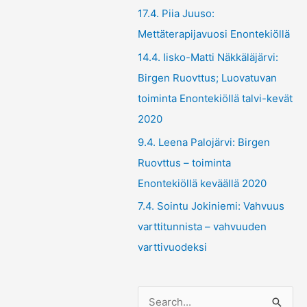
17.4. Piia Juuso:
Mettäterapijavuosi Enontekiöllä
14.4. Iisko-Matti Näkkäläjärvi:
Birgen Ruovttus; Luovatuvan
toiminta Enontekiöllä talvi-kevät
2020
9.4. Leena Palojärvi: Birgen
Ruovttus – toiminta
Enontekiöllä keväällä 2020
7.4. Sointu Jokiniemi: Vahvuus
varttitunnista – vahvuuden
varttivuodeksi
S