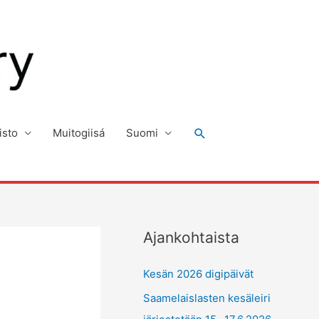
Hae
isto
Muitogiisá
Suomi
Ajankohtaista
Kesän 2026 digipäivät
Saamelaislasten kesäleiri