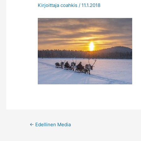
Kirjoittaja
coahkis
/
11.1.2018
Post
←
Edellinen Media
navigation