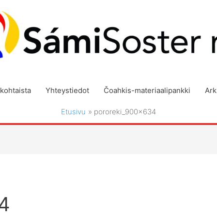
kohtaista
Yhteystiedot
Čoahkis-materiaalipankki
Ark
Etusivu
pororeki_900x634
4