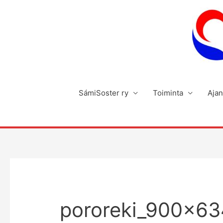
Siirry
sisältöön
SámiSoster ry
Toiminta
Ajan
pororeki_900x63