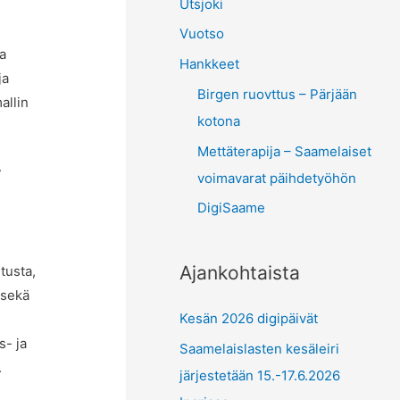
Utsjoki
Vuotso
a
Hankkeet
ja
Birgen ruovttus – Pärjään
allin
kotona
Mettäterapija – Saamelaiset
7
voimavarat päihdetyöhön
DigiSaame
Ajankohtaista
tusta,
 sekä
Kesän 2026 digipäivät
s- ja
Saamelaislasten kesäleiri
.
järjestetään 15.-17.6.2026