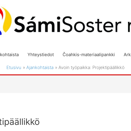
kohtaista
Yhteystiedot
Čoahkis-materiaalipankki
Ark
Etusivu
Ajankohtaista
Avoin työpaikka: Projektipäällikkö
ipäällikkö