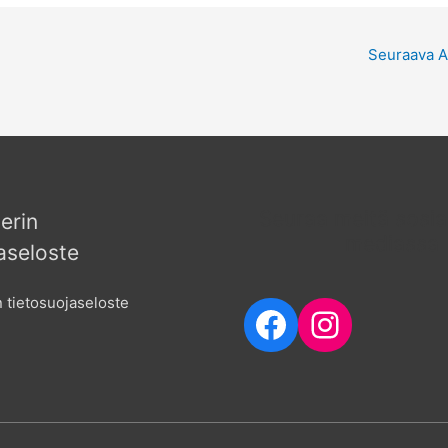
Seuraava A
Seuraa meitä sosia
erin
mediassa
aseloste
 tietosuojaseloste
Facebook
Instagr