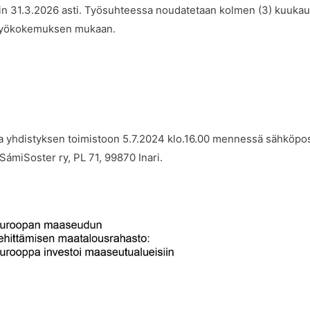
kin 31.3.2026 asti. Työsuhteessa noudatetaan kolmen (3) kuuka
 työkokemuksen mukaan.
a yhdistyksen toimistoon 5.7.2024 klo.16.00 mennessä sähköpost
 SámiSoster ry, PL 71, 99870 Inari.