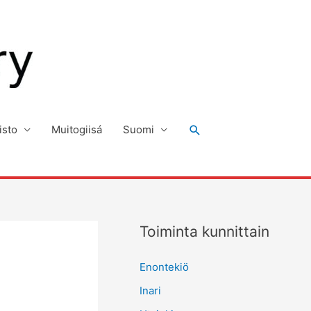
Hae
isto
Muitogiisá
Suomi
Toiminta kunnittain
Enontekiö
Inari