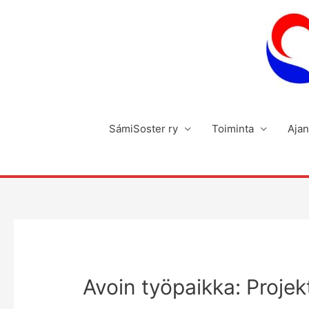
Siirry
sisältöön
SámiSoster ry
Toiminta
Ajan
Avoin työpaikka: Projekt