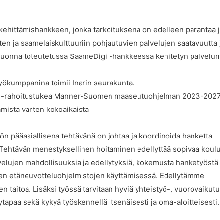
kehittämishankkeen, jonka tarkoituksena on edelleen parantaa j
en ja saamelaiskulttuuriin pohjautuvien palvelujen saatavuutta 
e vuonna toteutetussa SaameDigi -hankkeessa kehitetyn palvelum
ökumppanina toimii Inarin seurakunta.
EU-rahoitustukea Manner-Suomen maaseutuohjelman 2023-202
amista varten kokoaikaista
ön pääasiallisena tehtävänä on johtaa ja koordinoida hanketta
ä. Tehtävän menestyksellinen hoitaminen edellyttää sopivaa koulu
velujen mahdollisuuksia ja edellytyksiä, kokemusta hanketyöstä
sten etäneuvotteluohjelmistojen käyttämisessä. Edellytämme
 taitoa. Lisäksi työssä tarvitaan hyviä yhteistyö-, vuorovaikutu
ytapaa sekä kykyä työskennellä itsenäisesti ja oma-aloitteisesti.