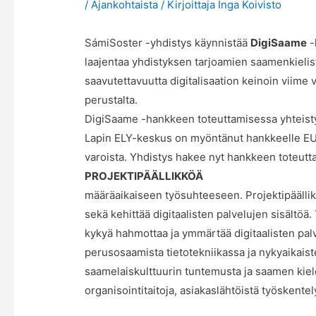
/
Ajankohtaista
/ Kirjoittaja
Inga Koivisto
SámiSoster -yhdistys käynnistää
DigiSaame
-
laajentaa yhdistyksen tarjoamien saamenkielist
saavutettavuutta digitalisaation keinoin viim
perustalta.
DigiSaame -hankkeen toteuttamisessa yhteisty
Lapin ELY-keskus on myöntänut hankkeelle 
varoista. Yhdistys hakee nyt hankkeen toteutt
PROJEKTIPÄÄLLIKKÖÄ
määräaikaiseen työsuhteeseen. Projektipäällik
sekä kehittää digitaalisten palvelujen sisältö
kykyä hahmottaa ja ymmärtää digitaalisten pal
perusosaamista tietotekniikassa ja nykyaikai
saamelaiskulttuurin tuntemusta ja saamen kielen
organisointitaitoja, asiakaslähtöistä työskentel