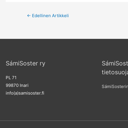
Post
←
Edellinen Artikkeli
navigation
SámiSoster ry
SámiSost
tietosuoj
PL 71
99870 Inari
SámiSosterin
info(a)samisoster.fi