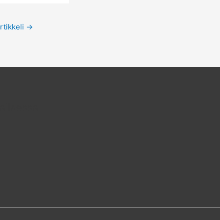
rtikkeli
→
alisessa
am