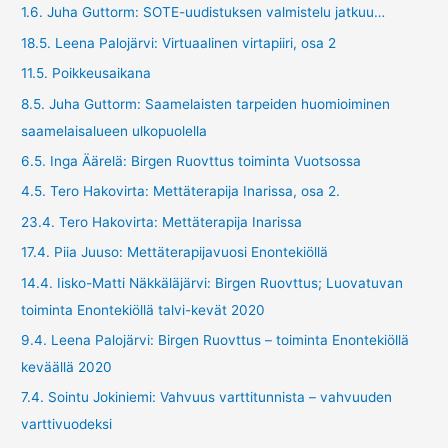
1.6. Juha Guttorm: SOTE-uudistuksen valmistelu jatkuu…
18.5. Leena Palojärvi: Virtuaalinen virtapiiri, osa 2
11.5. Poikkeusaikana
8.5. Juha Guttorm: Saamelaisten tarpeiden huomioiminen
saamelaisalueen ulkopuolella
6.5. Inga Äärelä: Birgen Ruovttus toiminta Vuotsossa
4.5. Tero Hakovirta: Mettäterapija Inarissa, osa 2.
23.4. Tero Hakovirta: Mettäterapija Inarissa
17.4. Piia Juuso: Mettäterapijavuosi Enontekiöllä
14.4. Iisko-Matti Näkkäläjärvi: Birgen Ruovttus; Luovatuvan
toiminta Enontekiöllä talvi-kevät 2020
9.4. Leena Palojärvi: Birgen Ruovttus – toiminta Enontekiöllä
keväällä 2020
7.4. Sointu Jokiniemi: Vahvuus varttitunnista – vahvuuden
varttivuodeksi