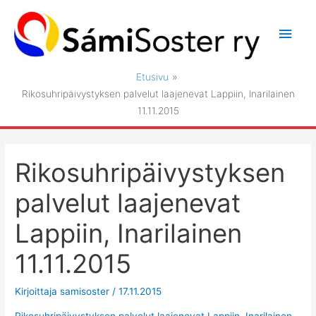
Siirry
sisältöön
Pääv
Etusivu
Rikosuhripäivystyksen palvelut laajenevat Lappiin, Inarilainen
11.11.2015
Rikosuhripäivystyksen
palvelut laajenevat
Lappiin, Inarilainen
11.11.2015
Kirjoittaja
samisoster
/
17.11.2015