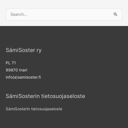
S
e
a
r
c
SámiSoster ry
h
f
PL 71
o
99870 Inari
r
info(a)samisoster.fi
:
SámiSosterin tietosuojaseloste
SámiSosterin tietosuojaseloste
Seuraa meitä sosiaalisessa mediassa