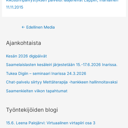
Rikosuhripäivystyksen palvelut laajenevat Lappiin, Inarilainen
11.11.2015
Post
←
Edellinen Media
navigation
Ajankohtaista
Kesän 2026 digipäivät
Saamelaislasten kesäleiri järjestetään 15.-17.6.2026 Inarissa.
Tukea Digiin – seminaari Inarissa 24.3.2026
Chat-palvelu siirtyy Mettäterapija -hankkeen hallinnoitavaksi
Saamenkielten viikon tapahtumat
Työntekijöiden blogi
15.6. Leena Palojärvi: Virtuaalinen virtapiiri osa 3