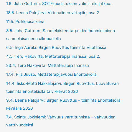
1.6. Juha Guttorm: SOTE-uudistuksen valmistelu jatkuu…
18.5. Leena Palojärvi: Virtuaalinen virtapiiri, osa 2
11.5. Poikkeusaikana
8.5. Juha Guttorm: Saamelaisten tarpeiden huomioiminen
saamelaisalueen ulkopuolella
6.5. Inga Äärelä: Birgen Ruovttus toiminta Vuotsossa
4.5. Tero Hakovirta: Mettäterapija Inarissa, osa 2.
23.4. Tero Hakovirta: Mettäterapija Inarissa
17.4. Piia Juuso: Mettäterapijavuosi Enontekiöllä
14.4. Iisko-Matti Näkkäläjärvi: Birgen Ruovttus; Luovatuvan
toiminta Enontekiöllä talvi-kevät 2020
9.4. Leena Palojärvi: Birgen Ruovttus – toiminta Enontekiöllä
keväällä 2020
7.4. Sointu Jokiniemi: Vahvuus varttitunnista – vahvuuden
varttivuodeksi