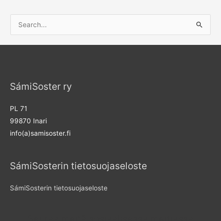
S
e
a
r
c
SámiSoster ry
h
f
PL 71
o
99870 Inari
r
info(a)samisoster.fi
:
SámiSosterin tietosuojaseloste
SámiSosterin tietosuojaseloste
Seuraa meitä sosiaalisessa mediassa