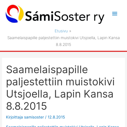
Siirry
sisältöön
Pääv
Etusivu
Saamelaispapille paljestettiin muistokivi Utsjoella, Lapin Kansa
8.8.2015
Saamelaispapille
paljestettiin muistokivi
Utsjoella, Lapin Kansa
8.8.2015
Kirjoittaja
samisoster
/
12.8.2015