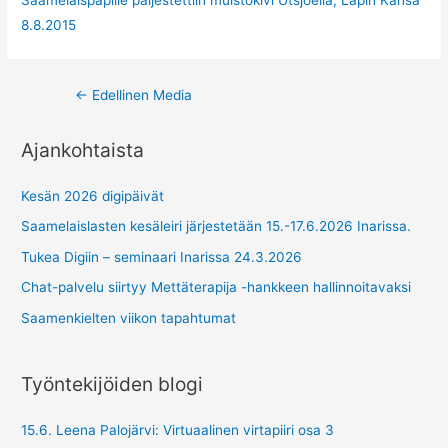
Saamelaispapille paljestettiin muistokivi Utsjoella, Lapin Kansa
8.8.2015
Post
←
Edellinen Media
navigation
Ajankohtaista
Kesän 2026 digipäivät
Saamelaislasten kesäleiri järjestetään 15.-17.6.2026 Inarissa.
Tukea Digiin – seminaari Inarissa 24.3.2026
Chat-palvelu siirtyy Mettäterapija -hankkeen hallinnoitavaksi
Saamenkielten viikon tapahtumat
Työntekijöiden blogi
15.6. Leena Palojärvi: Virtuaalinen virtapiiri osa 3