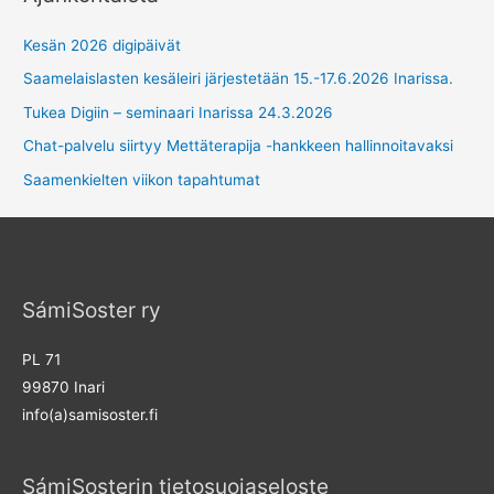
Kesän 2026 digipäivät
Saamelaislasten kesäleiri järjestetään 15.-17.6.2026 Inarissa.
Tukea Digiin – seminaari Inarissa 24.3.2026
Chat-palvelu siirtyy Mettäterapija -hankkeen hallinnoitavaksi
Saamenkielten viikon tapahtumat
SámiSoster ry
PL 71
99870 Inari
info(a)samisoster.fi
SámiSosterin tietosuojaseloste