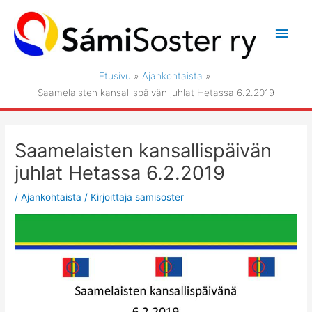
Siirry
sisältöön
Pääv
Etusivu
Ajankohtaista
Saamelaisten kansallispäivän juhlat Hetassa 6.2.2019
Saamelaisten kansallispäivän
juhlat Hetassa 6.2.2019
/
Ajankohtaista
/ Kirjoittaja
samisoster