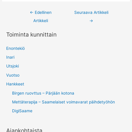
Post
←
Edellinen
Seuraava Artikkeli
navigation
Artikkeli
→
Toiminta kunnittain
Enontekiö
Inari
Utsjoki
Vuotso
Hankkeet
Birgen ruovttus – Pärjään kotona
Mettäterapija – Saamelaiset voimavarat päihdetyöhön
DigiSaame
Ajankohtaista