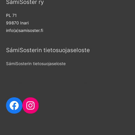
SámiSoster ry
h
f
PL 71
o
99870 Inari
r
info(a)samisoster.fi
:
SámiSosterin tietosuojaseloste
SámiSosterin tietosuojaseloste
Seuraa meitä sosiaalisessa mediassa
Facebook
Instagram