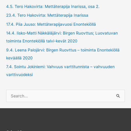
4.5. Tero Hakovirta: Mettäterapija Inarissa, osa 2.
23.4. Tero Hakovirta: Mettäterapija Inarissa
17.4. Piia Juuso: Mettäterapijavuosi Enontekiöllä
14.4. Iisko-Matti Näkkäläjärvi: Birgen Ruovttus; Luovatuvan
toiminta Enontekiöllä talvi-kevät 2020
9.4. Leena Palojärvi: Birgen Ruovttus – toiminta Enontekiöllä
keväällä 2020
7.4. Sointu Jokiniemi: Vahvuus varttitunnista – vahvuuden
varttivuodeksi
S
e
a
r
c