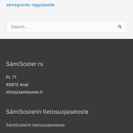
sámeguovllu olggobealde
S
e
a
r
c
SámiSoster rs
h
f
PL 71
o
99870 Anár
r
info(a)samisoster.fi
:
SámiSosterin tietosuojaseloste
SámiSosterin tietosuojaseloste