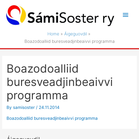
Skip
to
Main
content
Men
Home
Áigeguovdil
Boazodoalliid buresveadjinbeaivvi programma
Boazodoalliid
buresveadjinbeaivvi
programma
By
samisoster
/
24.11.2014
Boazodoalliid buresveadjinbeaivvi programma