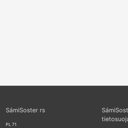
SámiSoster rs
SámiSost
tietosuoj
PL 71