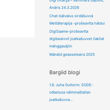
Digi Doarjja – seminára Sajosis,
Anáris 24.3.2026
Chat-bálvalus sirdášuvvá
Mettäterapija -prošeavtta háldui
DigiSaame-prošeavtta
digibeaivvit joatkašuvvet čakčat
mánggasájiin
Mánáid geasseleaira 2025
Bargiid blogi
1.6. Juha Guttorm: SODE-
ođastusa válmmaštallan
joatkašuvva…