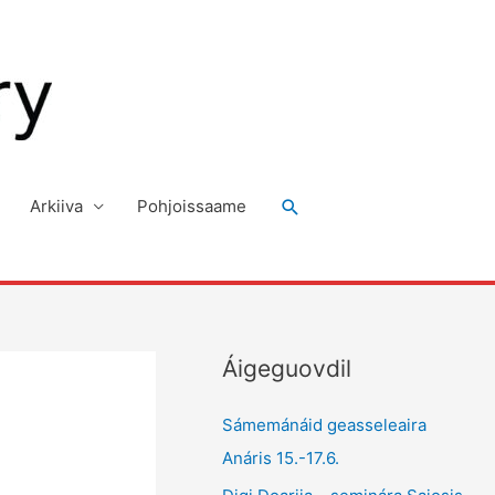
Search
Arkiiva
Pohjoissaame
Áigeguovdil
Sámemánáid geasseleaira
Anáris 15.-17.6.