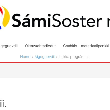
igeguovdil
Oktavuohtadieđut
Čoahkis – materiaalipankki
Home
Áigeguovdil
Liŋkka prográmmii.
i.