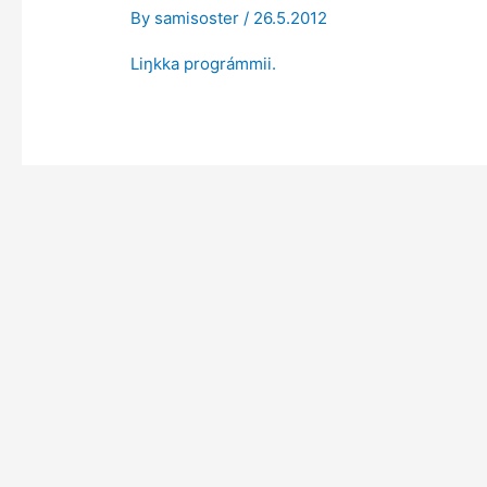
By
samisoster
/
26.5.2012
Liŋkka prográmmii.