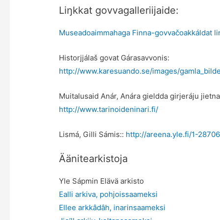
Liŋkkat govvagalleriijaide:
Museadoaimmahaga Finna-govvačoakkáldat li
Historjjálaš govat Gárasavvonis:
http://www.karesuando.se/images/gamla_bilder
Muitalusaid Anár, Anára gieldda girjeráju jiet
http://www.tarinoideninari.fi/
Lismá, Gilli Sámis::
http://areena.yle.fi/1-2870
Äänitearkistoja
Yle Sápmin Elävä arkisto
Ealli arkiva, pohjoissaameksi
Ellee arkkâdâh, inarinsaameksi