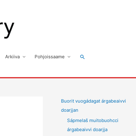
Search
Arkiiva
Pohjoissaame
Buorit vuogádagat árgabeaivvi
doarjjan
Sápmelaš muitobuohcci
árgabeaivvi doarjja