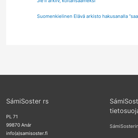
Jie’ll arkiiv, koltansaameksi
Suomenkielinen Elävä arkisto hakusanalla ”sa
SámiSoster rs
SámiSost
tietosuoj
PL 71
99870 Anár
SámiSosterin
info(a)samisoster.fi