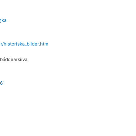
ŋka
/historiska_bilder.htm
nabáddearkiiva:
661