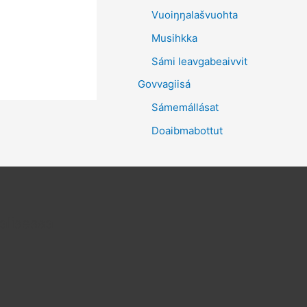
Vuoiŋŋalašvuohta
Musihkka
Sámi leavgabeaivvit
Govvagiisá
Sámemállásat
Doaibmabottut
alisessa
am