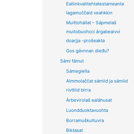
Eallinkvalitehtatestameanta
lagamuččaid veahkkin
Muittohallat – Sápmelaš
muitobuohcci árgabeaivvi
doarjja -prošeakta
Gos gávnnan dieđu?
Sámi fámut
Sámegiella
Almmolaččat sámiid ja sámiid
rivttiid birra
Árbevirolaš ealáhusat
Luondduoktavuohta
Borramuškultuvra
Biktasat