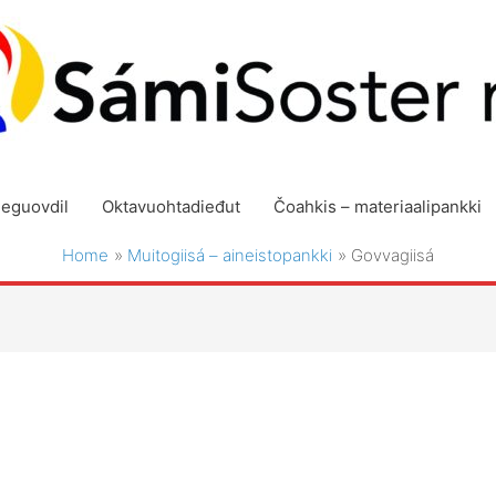
geguovdil
Oktavuohtadieđut
Čoahkis – materiaalipankki
Home
Muitogiisá – aineistopankki
Govvagiisá