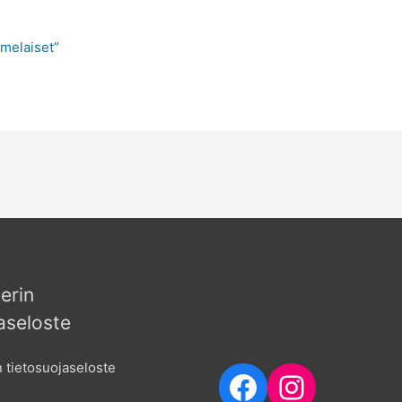
amelaiset”
Seuraa meitä sosia
erin
mediassa
aseloste
 tietosuojaseloste
Facebook
Instagr