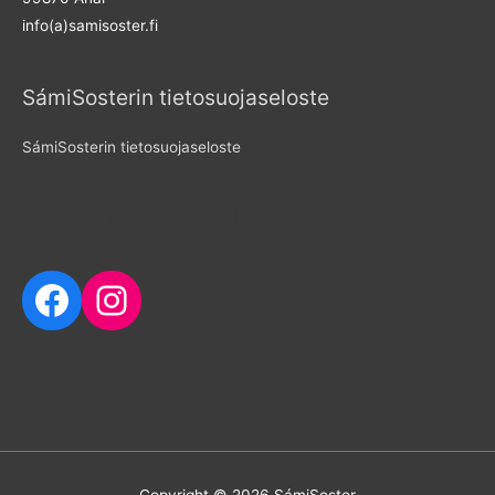
r
info(a)samisoster.fi
:
SámiSosterin tietosuojaseloste
SámiSosterin tietosuojaseloste
Seuraa meitä sosiaalisessa mediassa
Facebook
Instagram