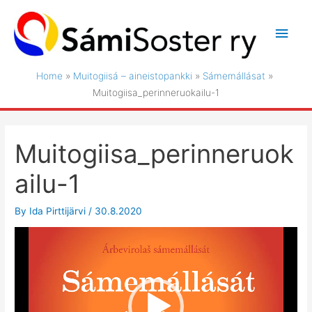
Skip
to
Main
content
Men
Home
Muitogiisá – aineistopankki
Sámemállásat
Muitogiisa_perinneruokailu-1
Muitogiisa_perinneruok
ailu-1
By
Ida Pirttijärvi
/
30.8.2020
Video
Player