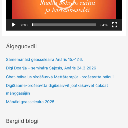
00:00
04:09
Áigeguovdil
Sámemánáid geasseleaira Anáris 15.-17.6.
Digi Doarjja – seminára Sajosis, Anáris 24.3.2026
Chat-bálvalus sirdášuvvá Mettäterapija -prošeavtta háldui
DigiSaame-prošeavtta digibeaivvit joatkašuvvet čakčat
mánggasájiin
Mánáid geasseleaira 2025
Bargiid blogi