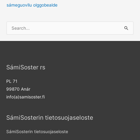
sámeguovllu olggobealde
S
e
a
r
c
SámiSoster rs
h
f
PL 71
o
99870 Anár
r
info(a)samisoster.fi
:
SámiSosterin tietosuojaseloste
SámiSosterin tietosuojaseloste