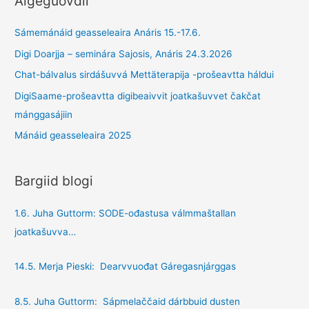
Áigeguovdil
Sámemánáid geasseleaira Anáris 15.-17.6.
Digi Doarjja – seminára Sajosis, Anáris 24.3.2026
Chat-bálvalus sirdášuvvá Mettäterapija -prošeavtta háldui
DigiSaame-prošeavtta digibeaivvit joatkašuvvet čakčat
mánggasájiin
Mánáid geasseleaira 2025
Bargiid blogi
1.6. Juha Guttorm: SODE-ođastusa válmmaštallan
joatkašuvva…
14.5. Merja Pieski: Dearvvuođat Gáregasnjárggas
8.5. Juha Guttorm: Sápmelaččaid dárbbuid dusten