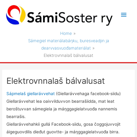
Skip
to
Main
content
Men
Home
Sámegiel materiálabáŋku, buresveadjin ja
dearvvasvuođamateriálat
Elektrovnnalaš bálvalusat
Elektrovnnalaš bálvalusat
Sápmelaš giellarávvehat
(Giellarávvehaga facebook-siidu)
Giellarávvehat lea oaivvilduvvon bearrašiidda, mat leat
beroštuvvan sámegiela ja máŋggagielatvuođa nannemis
bearrašis.
Giellarávvehahkii gullá Facebook-siidu, gosa čoggojuvvojit
áigeguovdilis dieđut guovtte- ja máŋggagielatvuođa birra.