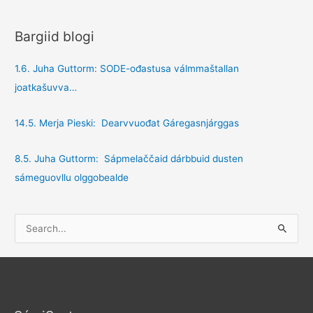
Bargiid blogi
1.6. Juha Guttorm: SODE-ođastusa válmmaštallan
joatkašuvva…
14.5. Merja Pieski: Dearvvuođat Gáregasnjárggas
8.5. Juha Guttorm: Sápmelaččaid dárbbuid dusten
sámeguovllu olggobealde
S
e
a
r
c