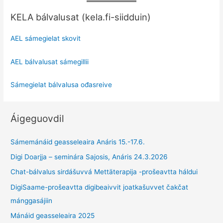
KELA bálvalusat (kela.fi-siidduin)
AEL sámegielat skovit
AEL bálvalusat sámegillii
Sámegielat bálvalusa ođasreive
Áigeguovdil
Sámemánáid geasseleaira Anáris 15.-17.6.
Digi Doarjja – seminára Sajosis, Anáris 24.3.2026
Chat-bálvalus sirdášuvvá Mettäterapija -prošeavtta háldui
DigiSaame-prošeavtta digibeaivvit joatkašuvvet čakčat
mánggasájiin
Mánáid geasseleaira 2025