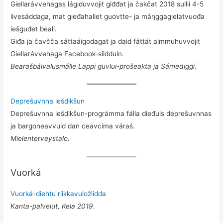
Giellarávvehagas lágiduvvojit giđđat ja čakčat 2018 sullii 4-5
livesáddaga, mat gieđahallet guovtte- ja máŋggagielatvuođa
iešguđet beali.
Giđa ja čavčča sáttaáigodagat ja daid fáttát almmuhuvvojit
Giellarávvehaga Facebook-siidduin.
Bearašbálvalusmálle Lappi guvlui-prošeakta ja Sámediggi.
Deprešuvnna iešdikšun
Deprešuvnna iešdikšun-prográmma fálla dieđuis deprešuvnnas
ja bargoneavvuid dan ceavcima váraś.
Mielenterveystalo.
Vuorká
Vuorká-diehtu riikkavuložiidda
Kanta-palvelut, Kela 2019.