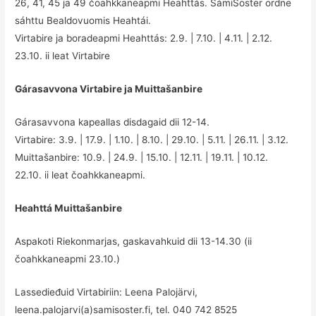
26, 41, 45 ja 49 čoahkkaneapmi Heahttás. SámiSoster ordne
sáhttu Bealdovuomis Heahtái.
Virtabire ja boradeapmi Heahttás: 2.9. | 7.10. | 4.11. | 2.12.
23.10. ii leat Virtabire
Gárasavvona Virtabire ja Muittašanbire
Gárasavvona kapeallas disdagaid dii 12-14.
Virtabire: 3.9. | 17.9. | 1.10. | 8.10. | 29.10. | 5.11. | 26.11. | 3.12.
Muittašanbire: 10.9. | 24.9. | 15.10. | 12.11. | 19.11. | 10.12.
22.10. ii leat čoahkkaneapmi.
Heahttá Muittašanbire
Aspakoti Riekonmarjas, gaskavahkuid dii 13-14.30 (ii
čoahkkaneapmi 23.10.)
Lassedieđuid Virtabiriin: Leena Palojärvi,
leena.palojarvi(a)samisoster.fi, tel. 040 742 8525