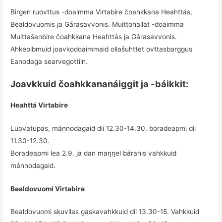
Birgen ruovttus -doaimma Virtabire čoahkkana Heahttás,
Bealdovuomis ja Gárasavvonis. Muittohallat -doaimma
Muittašanbire čoahkkana Heahttás ja Gárasavvonis.
Ahkeolbmuid joavkodoaimmaid ollašuhttet ovttasbarggus
Eanodaga searvegottiin.
Joavkkuid čoahkkananáiggit ja -báikkit:
Heahttá Virtabire
Luovatupas, mánnodagaid dii 12.30-14.30, boradeapmi dii
11.30-12.30.
Boradeapmi lea 2.9. ja dan maŋŋel bárahis vahkkuid
mánnodagaid.
Bealdovuomi Virtabire
Bealdovuomi skuvllas gaskavahkkuid dii 13.30-15. Vahkkuid