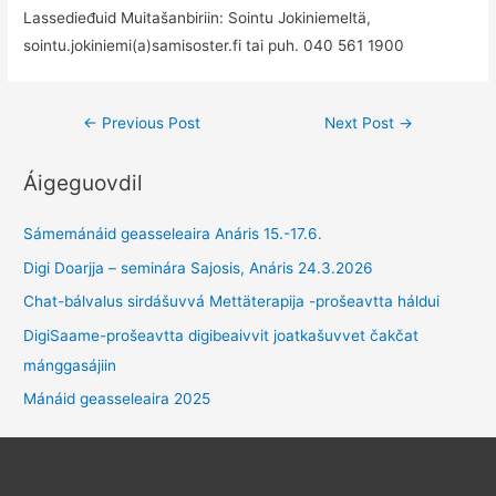
Lassedieđuid Muitašanbiriin: Sointu Jokiniemeltä,
sointu.jokiniemi(a)samisoster.fi tai puh. 040 561 1900
Post
←
Previous Post
Next Post
→
navigation
Áigeguovdil
Sámemánáid geasseleaira Anáris 15.-17.6.
Digi Doarjja – seminára Sajosis, Anáris 24.3.2026
Chat-bálvalus sirdášuvvá Mettäterapija -prošeavtta háldui
DigiSaame-prošeavtta digibeaivvit joatkašuvvet čakčat
mánggasájiin
Mánáid geasseleaira 2025