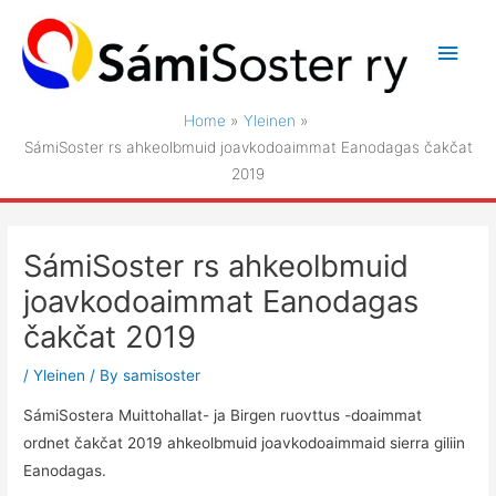
Skip
to
Main
content
Men
Home
Yleinen
SámiSoster rs ahkeolbmuid joavkodoaimmat Eanodagas čakčat
2019
SámiSoster rs ahkeolbmuid
joavkodoaimmat Eanodagas
čakčat 2019
/
Yleinen
/ By
samisoster
SámiSostera Muittohallat- ja Birgen ruovttus -doaimmat
ordnet čakčat 2019 ahkeolbmuid joavkodoaimmaid sierra giliin
Eanodagas.