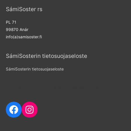
SámiSoster rs
PL 71
99870 Anár
info(a)samisoster.fi
SámiSosterin tietosuojaseloste
SámiSosterin tietosuojaseloste
Seuraa meitä sosiaalisessa mediassa
Facebook
Instagram