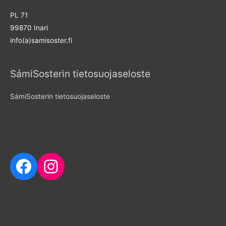
f
PL 71
o
99870 Inari
r
info(a)samisoster.fi
:
SámiSosterin tietosuojaseloste
SámiSosterin tietosuojaseloste
Seuraa meitä sosiaalisessa mediassa
Facebook
Instagram