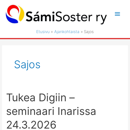
Siirry
sisältöön
Pääv
Etusivu
Ajankohtaista
Sajos
Sajos
Tukea Digiin –
seminaari Inarissa
24.3.2026