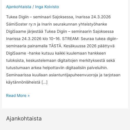
Ajankohtaista
/
Inga Koivisto
Tukea Digiin – seminaari Sajoksessa, Inarissa 24.3.2026
SámiSoster ry:n ja Inarin seurakunnan yhteistyöhanke
DigiSaame järjestää Tukea Digiin – seminaarin Sajoksessa
Inarissa 24.3.2026 klo 10–16. STREAM: Seuraa tukea digiin-
seminaaria painamalla TÄSTÄ. Kesäkuussa 2026 päättyvä
DigiSaame -hanke kutsuu kaikki kuulemaan hankkeen
tuloksista, keskustelemaan digitaitojen merkityksestä sekä
tutustumaan arkea helpottaviin digitaalisiin palveluihin.
Seminaarissa kuullaan asiantuntijapuheenvuoroja ja tarjotaan
käytännönläheistä […]
Tukea
Read More »
Digiin
–
seminaari
Ajankohtaista
Inarissa