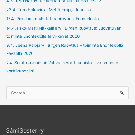
4.5. Tero Hakovirta: Mettäterapija Inarissa, osa 2.
23.4. Tero Hakovirta: Mettäterapija Inarissa
17.4. Piia Juuso: Mettäterapijavuosi Enontekiöllä
14.4. Iisko-Matti Näkkäläjärvi: Birgen Ruovttus; Luovatuvan
toiminta Enontekiöllä talvi-kevät 2020
9.4. Leena Palojärvi: Birgen Ruovttus – toiminta Enontekiöllä
keväällä 2020
7.4. Sointu Jokiniemi: Vahvuus varttitunnista – vahvuuden
varttivuodeksi
S
e
a
r
c
SámiSoster ry
h