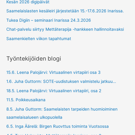
24.3.2026
Kesän 2026 digipäivät
Saamelaislasten kesäleiri järjestetään 15.-17.6.2026 Inarissa.
Tukea Digiin – seminaari Inarissa 24.3.2026
Chat-palvelu siirtyy Mettäterapija -hankkeen hallinnoitavaksi
Saamenkielten viikon tapahtumat
Työntekijöiden blogi
15.6. Leena Palojärvi: Virtuaalinen virtapiiri osa 3
1.6. Juha Guttorm: SOTE-uudistuksen valmistelu jatkuu…
18.5. Leena Palojärvi: Virtuaalinen virtapiiri, osa 2
11.5. Poikkeusaikana
8.5. Juha Guttorm: Saamelaisten tarpeiden huomioiminen
saamelaisalueen ulkopuolella
6.5. Inga Äärelä: Birgen Ruovttus toiminta Vuotsossa