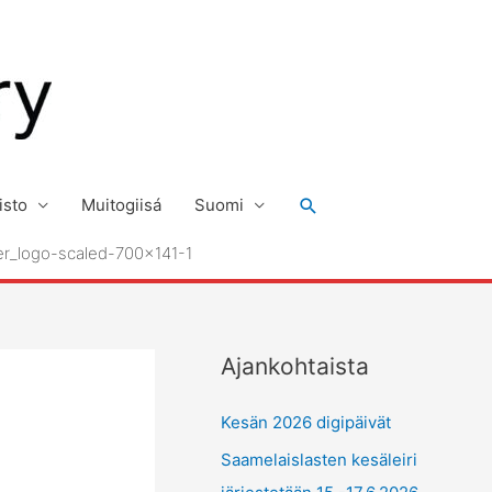
Hae
isto
Muitogiisá
Suomi
r_logo-scaled-700×141-1
Ajankohtaista
Kesän 2026 digipäivät
Saamelaislasten kesäleiri