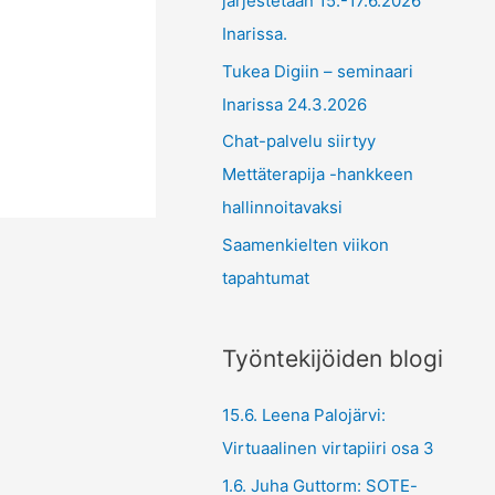
järjestetään 15.-17.6.2026
Inarissa.
Tukea Digiin – seminaari
Inarissa 24.3.2026
Chat-palvelu siirtyy
Mettäterapija -hankkeen
hallinnoitavaksi
Saamenkielten viikon
tapahtumat
Työntekijöiden blogi
15.6. Leena Palojärvi:
Virtuaalinen virtapiiri osa 3
1.6. Juha Guttorm: SOTE-