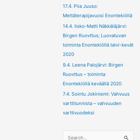
17.4. Piia Juuso:
Mettäterapijavuosi Enontekiöllä
14.4. Iisko-Matti Näkkäläjärvi:
Birgen Ruovttus; Luovatuvan
toiminta Enontekiöllä talvi-kevät
2020
9.4. Leena Palojärvi: Birgen
Ruovttus – toiminta
Enontekiöllä keväällä 2020
7.4. Sointu Jokiniemi: Vahvuus
varttitunnista – vahvuuden
varttivuodeksi
S