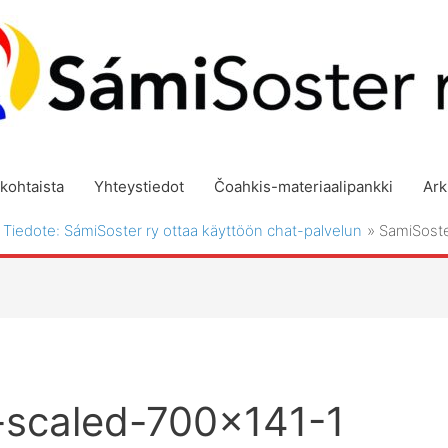
kohtaista
Yhteystiedot
Čoahkis-materiaalipankki
Ark
Tiedote: SámiSoster ry ottaa käyttöön chat-palvelun
SamiSoste
-scaled-700×141-1