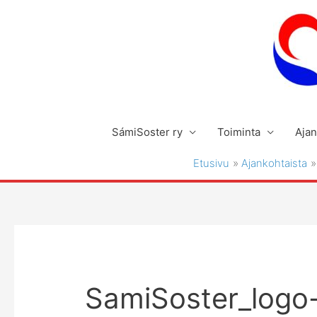
Siirry
sisältöön
SámiSoster ry
Toiminta
Ajan
Etusivu
Ajankohtaista
SamiSoster_logo