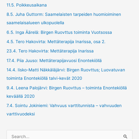
11.5. Poikkeusaikana
8.5. Juha Guttorm: Saamelaisten tarpeiden huomioiminen
saamelaisalueen ulkopuolella
6.5. Inga Äärelä: Birgen Ruovttus toiminta Vuotsossa
4.5. Tero Hakovirta: Mettäterapija Inarissa, osa 2.
23.4. Tero Hakovirta: Mettäterapija Inarissa
17.4. Piia Juuso: Mettäterapijavuosi Enontekiöllä
14.4. Iisko-Matti Näkkäläjärvi: Birgen Ruovttus; Luovatuvan
toiminta Enontekiöllä talvi-kevät 2020
9.4. Leena Palojärvi: Birgen Ruovttus – toiminta Enontekiöllä
keväällä 2020
7.4. Sointu Jokiniemi: Vahvuus varttitunnista – vahvuuden
varttivuodeksi
S