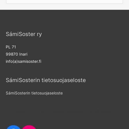
e
a
r
c
SámiSoster ry
h
f
PL 71
o
99870 Inari
r
info(a)samisoster.fi
:
SámiSosterin tietosuojaseloste
SámiSosterin tietosuojaseloste
Seuraa meitä sosiaalisessa mediassa