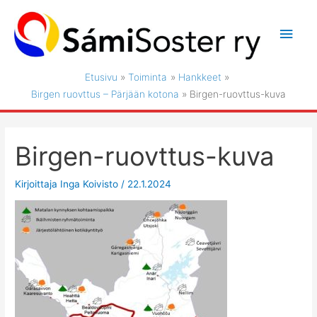
Siirry
sisältöön
Pääv
Etusivu
Toiminta
Hankkeet
Birgen ruovttus – Pärjään kotona
Birgen-ruovttus-kuva
Birgen-ruovttus-kuva
Kirjoittaja
Inga Koivisto
/
22.1.2024