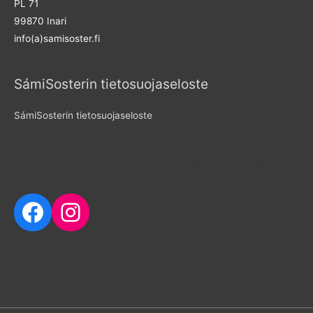
PL 71
o
99870 Inari
r
info(a)samisoster.fi
:
SámiSosterin tietosuojaseloste
SámiSosterin tietosuojaseloste
Seuraa meitä sosiaalisessa mediassa
Facebook
Instagram