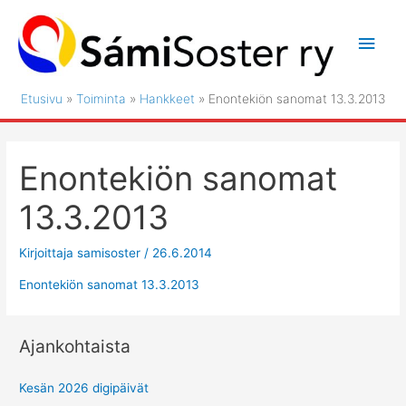
Siirry
sisältöön
Pääv
Etusivu
Toiminta
Hankkeet
Enontekiön sanomat 13.3.2013
Enontekiön sanomat
13.3.2013
Kirjoittaja
samisoster
/
26.6.2014
Enontekiön sanomat 13.3.2013
Ajankohtaista
Kesän 2026 digipäivät