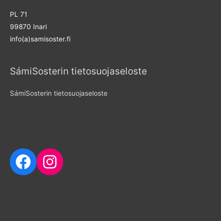
f
PL 71
o
99870 Inari
r
info(a)samisoster.fi
:
SámiSosterin tietosuojaseloste
SámiSosterin tietosuojaseloste
Seuraa meitä sosiaalisessa mediassa
Facebook
Instagram