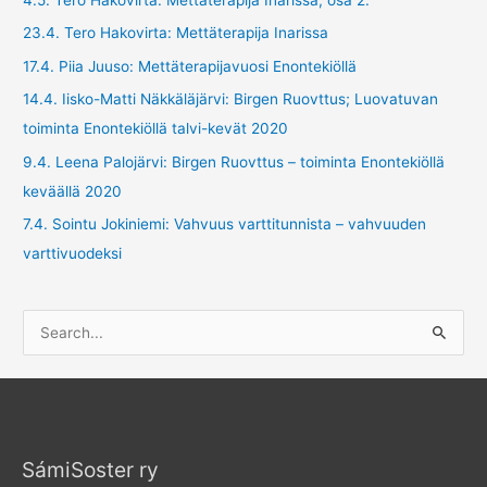
23.4. Tero Hakovirta: Mettäterapija Inarissa
17.4. Piia Juuso: Mettäterapijavuosi Enontekiöllä
14.4. Iisko-Matti Näkkäläjärvi: Birgen Ruovttus; Luovatuvan
toiminta Enontekiöllä talvi-kevät 2020
9.4. Leena Palojärvi: Birgen Ruovttus – toiminta Enontekiöllä
keväällä 2020
7.4. Sointu Jokiniemi: Vahvuus varttitunnista – vahvuuden
varttivuodeksi
S
e
a
r
c
SámiSoster ry
h