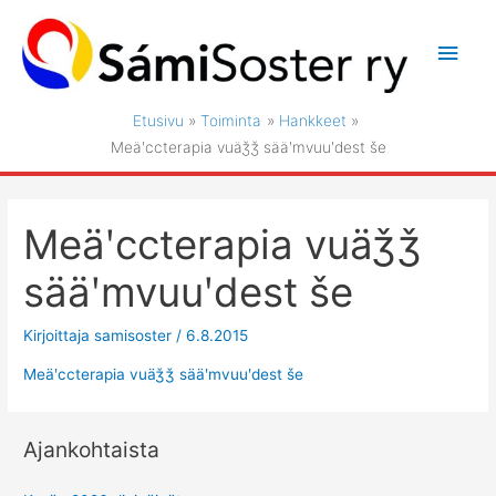
Siirry
sisältöön
Pääv
Etusivu
Toiminta
Hankkeet
Meäʹccterapia vuäǯǯ sääʹmvuuʹdest še
Meäʹccterapia vuäǯǯ
sääʹmvuuʹdest še
Kirjoittaja
samisoster
/
6.8.2015
Meäʹccterapia vuäǯǯ sääʹmvuuʹdest še
Ajankohtaista