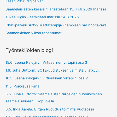
Kesän 2026 digipäivät
Saamelaislasten kesäleiri järjestetään 15.-17.6.2026 Inarissa.
Tukea Digiin – seminaari Inarissa 24.3.2026
Chat-palvelu siirtyy Mettäterapija -hankkeen hallinnoitavaksi
Saamenkielten viikon tapahtumat
Työntekijöiden blogi
15.6. Leena Palojärvi: Virtuaalinen virtapiiri osa 3
1.6. Juha Guttorm: SOTE-uudistuksen valmistelu jatkuu…
18.5. Leena Palojärvi: Virtuaalinen virtapiiri, osa 2
11.5. Poikkeusaikana
8.5. Juha Guttorm: Saamelaisten tarpeiden huomioiminen
saamelaisalueen ulkopuolella
6.5. Inga Äärelä: Birgen Ruovttus toiminta Vuotsossa
4.5. Tero Hakovirta: Mettäterapija Inarissa, osa 2.