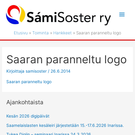
Siirry
sisältöön
Pääv
Etusivu
Toiminta
Hankkeet
Saaran paranneltu logo
Saaran paranneltu logo
Kirjoittaja
samisoster
/
26.6.2014
Saaran paranneltu logo
Ajankohtaista
Kesän 2026 digipäivät
Saamelaislasten kesäleiri järjestetään 15.-17.6.2026 Inarissa.
Tukea Digiin – seminaari Inarissa 24.3.2026