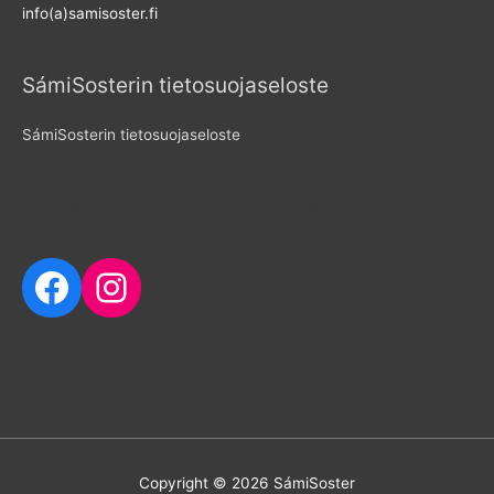
info(a)samisoster.fi
:
SámiSosterin tietosuojaseloste
SámiSosterin tietosuojaseloste
Seuraa meitä sosiaalisessa mediassa
Facebook
Instagram
Copyright © 2026
SámiSoster