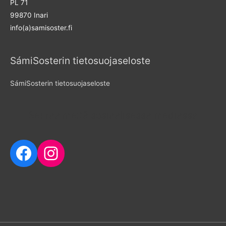
PL 71
o
99870 Inari
r
info(a)samisoster.fi
:
SámiSosterin tietosuojaseloste
SámiSosterin tietosuojaseloste
Seuraa meitä sosiaalisessa mediassa
Facebook
Instagram