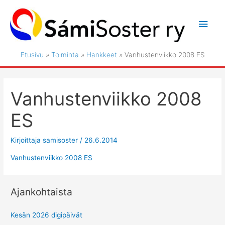
Siirry
sisältöön
Pääv
Etusivu
Toiminta
Hankkeet
Vanhustenviikko 2008 ES
Vanhustenviikko 2008
ES
Kirjoittaja
samisoster
/
26.6.2014
Vanhustenviikko 2008 ES
Ajankohtaista
Kesän 2026 digipäivät