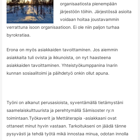
organisaatiosta pienempään
järjestöön töihin. Järjestössä asioita
voidaan hoitaa joustavammin
verrattuna isoon organisaatioon.
Ei ole niin paljon turhaa
byrokratiaa.
Erona on myös asiakkaiden tavoittaminen. Jos aiemmin
asiakkaita tuli ovista ja ikkunoista, on nyt haasteena
asiakkaiden tavoittaminen. Yhteistyökumppanina Inarin
kunnan sosiaalitoimi ja päihdetyö onkin ollut apuna.
Työni on alkanut perusasioista, syventämällä tietämystäni
saamelaiskulttuurista ja perehtymällä Sàmisoster ry:n
toimintaan.Työkaverit ja Mettäterapia -asiakkaani ovat
ottaneet minut hyvin vastaan. Tarkoitukseni on jäädä tänne
pysyvästi ja tehdä työtä mikä innostaa minua, odotan innolla