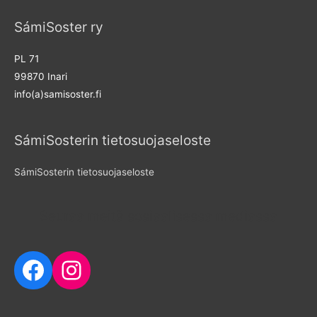
SámiSoster ry
PL 71
99870 Inari
info(a)samisoster.fi
SámiSosterin tietosuojaseloste
SámiSosterin tietosuojaseloste
Seuraa meitä sosiaalisessa mediassa
Facebook
Instagram