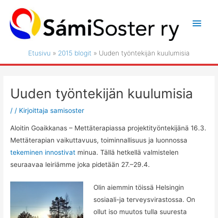
Siirry
sisältöön
Pääv
Etusivu
2015 blogit
Uuden työntekijän kuulumisia
Uuden työntekijän kuulumisia
/
/ Kirjoittaja
samisoster
Aloitin Goaikkanas – Mettäterapiassa projektityöntekijänä 16.3.
Mettäterapian vaikuttavuus, toiminnallisuus ja luonnossa
tekeminen innostivat
minua. Tällä hetkellä valmistelen
seuraavaa leiriämme joka pidetään 27.–29.4.
Olin aiemmin töissä Helsingin
sosiaali-ja terveysvirastossa. On
ollut iso muutos tulla suuresta