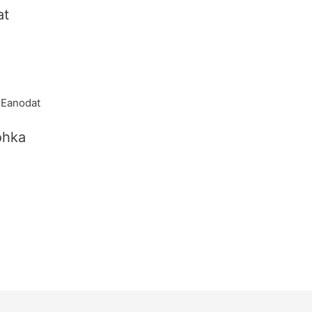
at
 Eanodat
ohka