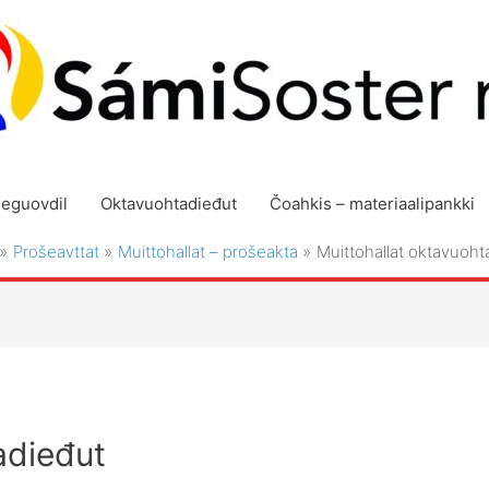
geguovdil
Oktavuohtadieđut
Čoahkis – materiaalipankki
Prošeavttat
Muittohallat – prošeakta
Muittohallat oktavuoht
adieđut