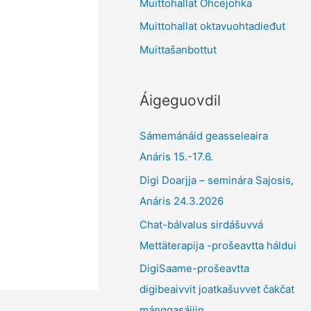
Muittohallat Ohcejohka
Muittohallat oktavuohtadieđut
Muittašanbottut
Áigeguovdil
Sámemánáid geasseleaira
Anáris 15.-17.6.
Digi Doarjja – seminára Sajosis,
Anáris 24.3.2026
Chat-bálvalus sirdášuvvá
Mettäterapija -prošeavtta háldui
DigiSaame-prošeavtta
digibeaivvit joatkašuvvet čakčat
mánggasájiin