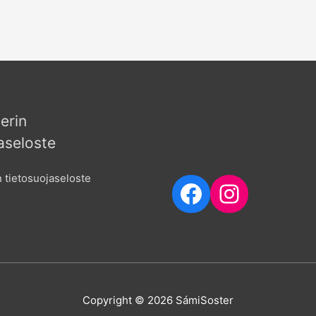
Seuraa meitä sosia
erin
mediassa
aseloste
 tietosuojaseloste
Facebook
Instagr
Copyright © 2026
SámiSoster