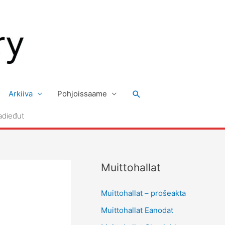
Search
Arkiiva
Pohjoissaame
adieđut
Muittohallat
Muittohallat – prošeakta
Muittohallat Eanodat