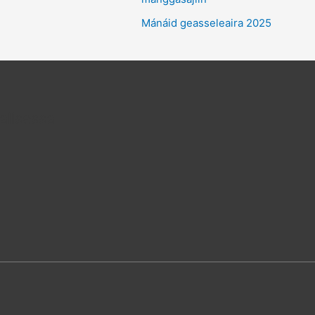
Mánáid geasseleaira 2025
alisessa
am