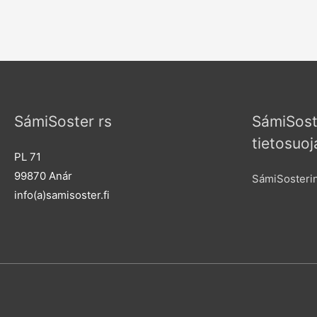
SámiSoster rs
SámiSost
tietosuoj
PL 71
99870 Anár
SámiSosterin
info(a)samisoster.fi