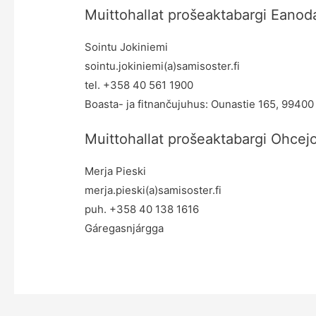
Muittohallat prošeaktabargi Eanod
Sointu Jokiniemi
sointu.jokiniemi(a)samisoster.fi
tel. +358 40 561 1900
Boasta- ja fitnančujuhus: Ounastie 165, 99400
Muittohallat prošeaktabargi Ohcej
Merja Pieski
merja.pieski(a)samisoster.fi
puh. +358 40 138 1616
Gáregasnjárgga