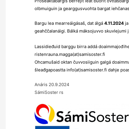
Prošeaktabargis berrejit leat buorit ovttasbar
olbmuiguin ja gearggusvuohta bargat iehčanassi
Bargu lea mearreáigásaš, dat álgá
4.11.2024
ja
geahččalanáigi. Bálká máksojuvvo skuvlejumi 
Lassidieđuid barggu birra addá doaimmajođihe
ristenrauna.magga(at)samisoster.fi
Ohcamušaid oktan čuvvosiiguin galgá doaimmah
šleađgapoastta
info(at)samisoster.fi
dahje poas
Anáris 20.9.2024
SámiSoster rs