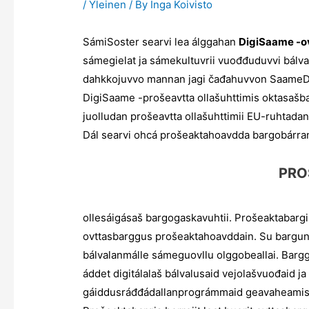
/
Yleinen
/ By
Inga Koivisto
SámiSoster searvi lea álggahan
DigiSaame -o
sámegielat ja sámekultuvrii vuođđuduvvi bálva
dahkkojuvvo mannan jagi čađahuvvon SaameDig
DigiSaame -prošeavtta ollašuhttimis oktasaš
juolludan prošeavtta ollašuhttimii EU-ruht
Dál searvi ohcá prošeaktahoavdda bargobárra
PROŠEAK
ollesáigásaš bargogaskavuhtii. Prošeaktabargi
ovttasbarggus prošeaktahoavddain. Su bargun le
bálvalanmálle sámeguovllu olggobeallai. Barggu
áddet digitálalaš bálvalusaid vejolašvuođaid 
gáiddusráđđádallanprográmmaid geavaheamis. 