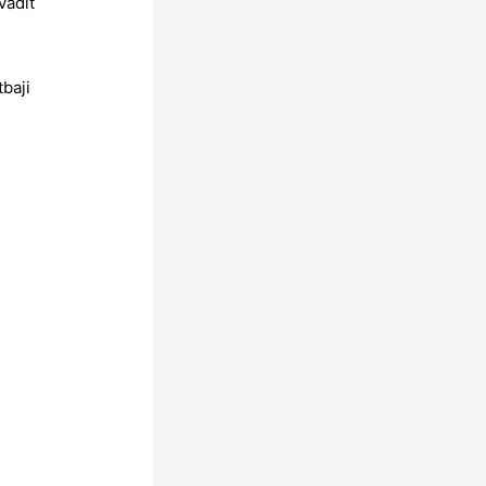
vadit
baji