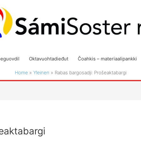
geguovdil
Oktavuohtadieđut
Čoahkis – materiaalipankki
Home
Yleinen
Rabas bargosadji: Prošeaktabargi
eaktabargi