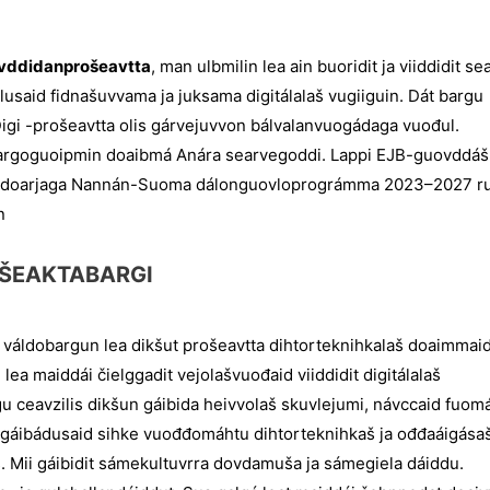
vddidanprošeavtta
, man ulbmilin lea ain buoridit ja viiddidit se
lusaid fidnašuvvama ja juksama digitálalaš vugiiguin. Dát bargu
i -prošeavtta olis gárvejuvvon bálvalanvuogádaga vuođul.
bargoguoipmin doaibmá Anára searvegoddi. Lappi EJB-guovddáš
adandoarjaga Nannán-Suoma dálonguovloprográmma 2023–2027 ru
n
TABARGI
 váldobargun lea dikšut prošeavtta dihtorteknihkalaš doaimmai
a maiddái čielggadit vejolašvuođaid viiddidit digitálalaš
 ceavzilis dikšun gáibida heivvolaš skuvlejumi, návccaid fuomá
ja gáibádusaid sihke vuođđomáhtu dihtorteknihkaš ja ođđaáigása
Mii gáibidit sámekultuvrra dovdamuša ja sámegiela dáiddu.