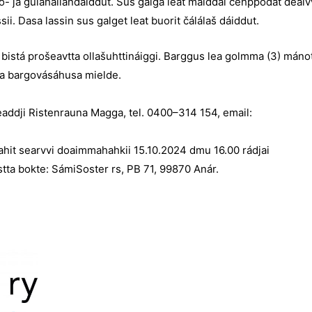
go- ja gulahallandáiddut. Sus galgá leat maiddái čehppodat deaiv
i. Dasa lassin sus galget leat buorit čálálaš dáiddut.
 bistá prošeavtta ollašuhttináiggi. Barggus lea golmma (3) mánot
ja bargovásáhusa mielde.
addji Ristenrauna Magga, tel. 0400–314 154, email:
it searvvi doaimmahahkii 15.10.2024 dmu 16.00 rádjai
tta bokte: SámiSoster rs, PB 71, 99870 Anár.