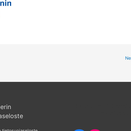
Ne
Seuraa meitä sosia
erin
mediassa
aseloste
 tietosuojaseloste