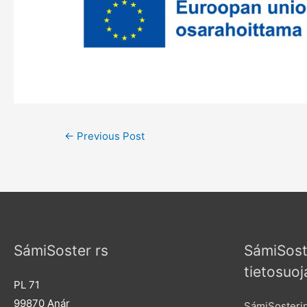
Post
←
Previous Post
navigation
SámiSoster rs
SámiSost
tietosuoj
PL 71
99870 Anár
SámiSosterin