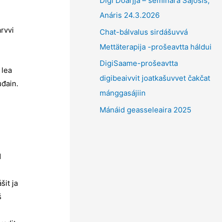
Digi Doarjja – seminára Sajosis,
Anáris 24.3.2026
arvvi
Chat-bálvalus sirdášuvvá
Mettäterapija -prošeavtta háldui
DigiSaame-prošeavtta
 lea
digibeaivvit joatkašuvvet čakčat
đain.
mánggasájiin
Mánáid geasseleaira 2025
d
šit ja
š