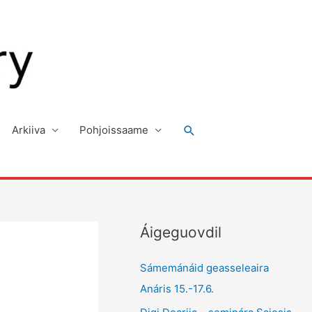
Search
Arkiiva
Pohjoissaame
Áigeguovdil
Sámemánáid geasseleaira
Anáris 15.-17.6.