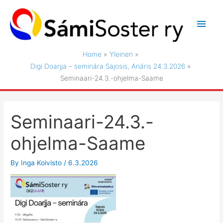
Skip
to
Main
content
Men
Home
Yleinen
Digi Doarjja – seminára Sajosis, Anáris 24.3.2026
Seminaari-24.3.-ohjelma-Saame
Seminaari-24.3.-
ohjelma-Saame
By
Inga Koivisto
/
6.3.2026