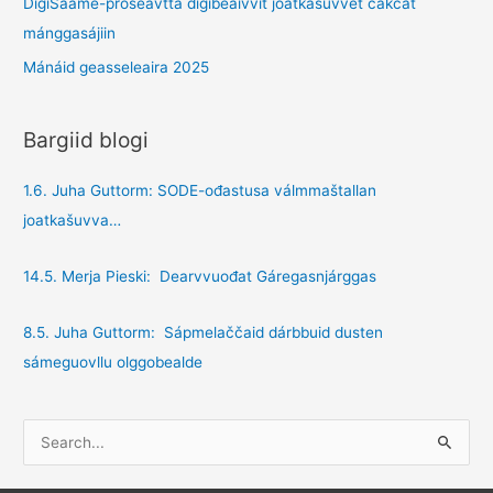
DigiSaame-prošeavtta digibeaivvit joatkašuvvet čakčat
mánggasájiin
Mánáid geasseleaira 2025
Bargiid blogi
1.6. Juha Guttorm: SODE-ođastusa válmmaštallan
joatkašuvva…
14.5. Merja Pieski: Dearvvuođat Gáregasnjárggas
8.5. Juha Guttorm: Sápmelaččaid dárbbuid dusten
sámeguovllu olggobealde
S
e
a