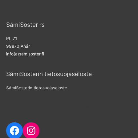
r
c
SámiSoster rs
h
f
PL 71
o
99870 Anár
r
info(a)samisoster.fi
:
SámiSosterin tietosuojaseloste
SámiSosterin tietosuojaseloste
Seuraa meitä sosiaalisessa mediassa
Facebook
Instagram