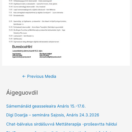
Post
←
Previous Media
navigation
Áigeguovdil
Sámemánáid geasseleaira Anáris 15.-17.6.
Digi Doarjja – seminára Sajosis, Anáris 24.3.2026
Chat-bálvalus sirdášuvvá Mettäterapija -prošeavtta háldui