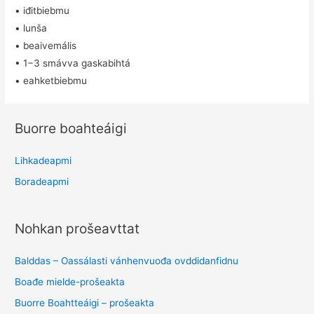
• iđitbiebmu
• lunša
• beaivemális
• 1−3 smávva gaskabihtá
• eahketbiebmu
Buorre boahteáigi
Lihkadeapmi
Boradeapmi
Nohkan prošeavttat
Balddas – Oassálasti vánhenvuođa ovddidanfidnu
Boađe mielde-prošeakta
Buorre Boahtteáigi – prošeakta