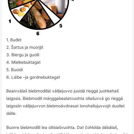
1. Buđet
2. Šattus ja muorjjit
3. Biergu ja guolli
4. Mielkebuktagat
5. Buoidi
6. Láibe –ja gordnebuktagat
Beaivválaš biebmodillái válljejuvvo juoidá rieggá juohkehaš
laigosis. Biebmodili máŋggabealatvuohta ollašuvvá go rieggá
laigosiin válljejuvvon biebmoávdnasat lonohallojuvvojit duollet
dálle.
Buorre biebmodilli lea ollislašvuohta. Dat čohkiida dábálaš,