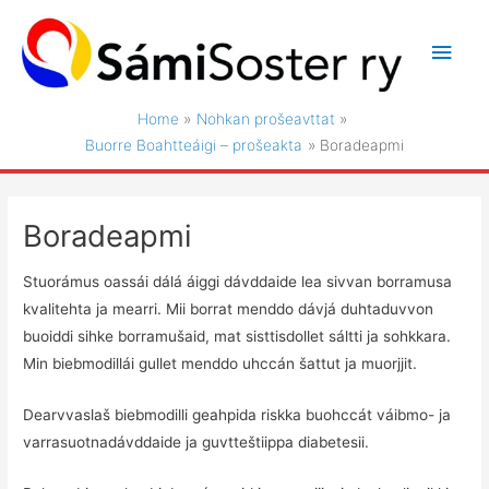
Skip
to
Main
content
Men
Home
Nohkan prošeavttat
Buorre Boahtteáigi – prošeakta
Boradeapmi
Boradeapmi
Stuorámus oassái dálá áiggi dávddaide lea sivvan borramusa
kvalitehta ja mearri. Mii borrat menddo dávjá duhtaduvvon
buoiddi sihke borramušaid, mat sisttisdollet sáltti ja sohkkara.
Min biebmodillái gullet menddo uhccán šattut ja muorjjit.
Dearvvaslaš biebmodilli geahpida riskka buohccát váibmo- ja
varrasuotnadávddaide ja guvtteštiippa diabetesii.