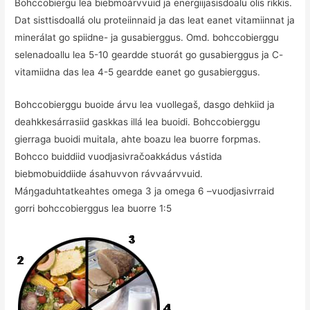
Bohccobiergu lea biebmoárvvuid ja energiijasisdoalu olis rikkis.
Dat sisttisdoallá olu proteiinnaid ja das leat eanet vitamiinnat ja
minerálat go spiidne- ja gusabierggus. Omd. bohccobierggu
selenadoallu lea 5-10 geardde stuorát go gusabierggus ja C-
vitamiidna das lea 4-5 geardde eanet go gusabierggus.
Bohccobierggu buoide árvu lea vuollegaš, dasgo dehkiid ja
deahkkesárrasiid gaskkas illá lea buoidi. Bohccobierggu
gierraga buoidi muitala, ahte boazu lea buorre forpmas.
Bohcco buiddiid vuodjasivračoakkádus vástida
biebmobuiddiide ásahuvvon rávvaárvvuid.
Máŋgaduhtatkeahtes omega 3 ja omega 6 –vuodjasivrraid
gorri bohccobierggus lea buorre 1:5