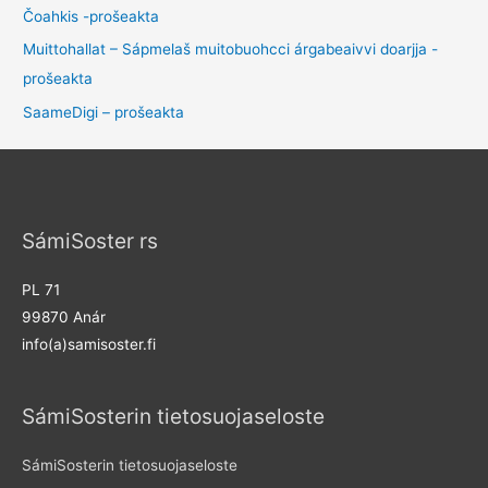
Čoahkis -prošeakta
Muittohallat – Sápmelaš muitobuohcci árgabeaivvi doarjja -
prošeakta
SaameDigi – prošeakta
SámiSoster rs
PL 71
99870 Anár
info(a)samisoster.fi
SámiSosterin tietosuojaseloste
SámiSosterin tietosuojaseloste