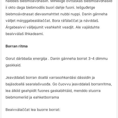
hálbbes biebmoávdnasiin. Mihkkige ovttaskas biebmoávdnasiid
ii okto daga biebmodilis buori dahje fuoni. Iešguđetge
biebmoávdnasat dievasmahttet nubbi nuppi. Danin gánneha
válljet máŋggabealálaččat. Bora ráfálaččat ja návddaš.
Árgabeaivvi válljejumit veahkehit veadjit. Ale vajálduhte
beaivválaš lihkadeami.
Borran ritma
Gorut dárbbaša energiija . Danin gánneha borrat 3-4 diimmu
gaskkaid.
Jeavddalaš borran doallá varrasohkardási dássidin ja
bajásdoallá searalašvuođa. Go čuovvu jeavddalaš borranritma,
lea álkiid geahpidit fuones gaskabihtáid, menddo stuorra
biebmomeriid ja eahketborrama
Beaivválaččat lea buorre borrat: