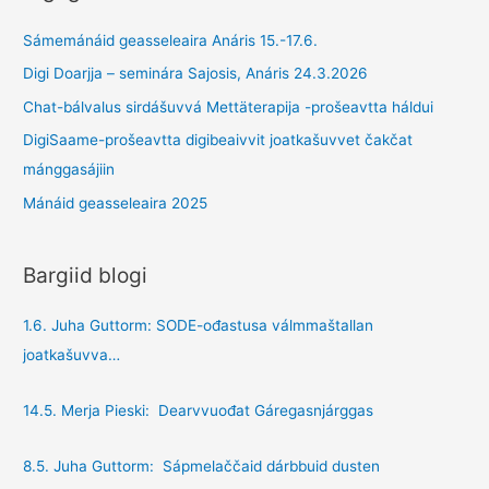
ruovttus
bargi
Sámemánáid geasseleaira Anáris 15.-17.6.
Ánarii
Digi Doarjja – seminára Sajosis, Anáris 24.3.2026
Chat-bálvalus sirdášuvvá Mettäterapija -prošeavtta háldui
DigiSaame-prošeavtta digibeaivvit joatkašuvvet čakčat
mánggasájiin
Mánáid geasseleaira 2025
Bargiid blogi
1.6. Juha Guttorm: SODE-ođastusa válmmaštallan
joatkašuvva…
14.5. Merja Pieski: Dearvvuođat Gáregasnjárggas
8.5. Juha Guttorm: Sápmelaččaid dárbbuid dusten