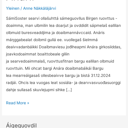
Yleinen
/
Anne Näkkäläjärvi
SámiSoster searvi ollašuhttá sámeguovllus Birgen ruovttus -
doaimma, man ulbmilin lea doarjut ja ovddidit sápmelaš eallilan
olbmuid buresveaddjima ja doaibmannávccaid. Anáris
máŋggabealat doibmii gullá ee. vuollegaš šielmmá
deaivvadanbáikki Doaibmaviesu jođiheapmi Anára girkosiiddas,
joavkodoaimmat boaittobeale giliin
ja searvedoaimmalaš, ruovttusfitnan bargu eallilan olbmuid
ruovttuin. Mii ohcat bargi Anára doaibmabáikái Bargu
lea mearreáigasaš ollesbeaivve bargu ja bistá 31.12.2024
radjái. Ohcis lea vuogas leat sosiála- ja dearvvasvuođasuorggi
dahje sullasaš skuvlejupmi sihke […]
Álmmuhus
Read More »
bargosajis
–
Birgen
Áigeguovdil