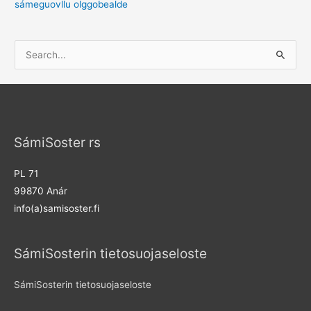
sámeguovllu olggobealde
S
e
a
r
c
SámiSoster rs
h
f
PL 71
o
99870 Anár
r
info(a)samisoster.fi
:
SámiSosterin tietosuojaseloste
SámiSosterin tietosuojaseloste