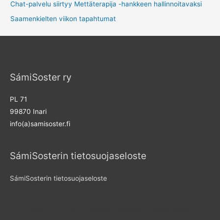
Chat-palvelu siirtyy Mettäterapija -hankkeen hallinnoitavaksi
Saamenkielten viikon tapahtumat
SámiSoster ry
PL 71
99870 Inari
info(a)samisoster.fi
SámiSosterin tietosuojaseloste
SámiSosterin tietosuojaseloste
Seuraa meitä sosiaalisessa mediassa