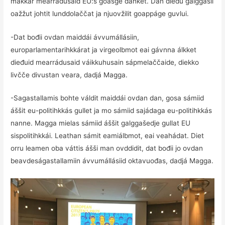
makkár mearrádusaid EU:s goasge dahket. Dan dieđu galggašii
oažžut johtit lunddolaččat ja njuovžilit goappáge guvlui.
-Dat bođii ovdan maiddái ávvumállásiin,
europarlamentarihkkárat ja virgeolbmot eai gávnna álkket
dieđuid mearrádusaid váikkuhusain sápmelaččaide, diekko
livčče divustan veara, dadjá Magga.
-Sagastallamis bohte váldit maiddái ovdan dan, gosa sámiid
áššit eu-politihkkás gullet ja mo sámiid sajádaga eu-politihkkás
nanne. Magga mielas sámiid áššit galggašedje gullat EU
sispolitihkkái. Leathan sámit eamiálbmot, eai veahádat. Diet
orru leamen oba váttis ášši man ovddidit, dat bođii jo ovdan
beavdeságastallamiin ávvumállásiid oktavuođas, dadjá Magga.