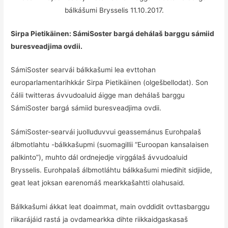
bálkášumi Brysselis 11.10.2017.
Sirpa Pietikäinen: SámiSoster bargá dehálaš barggu sámiid
buresveadjima ovdii.
SámiSoster searvái bálkkašumi lea evttohan
europarlamentarihkkár Sirpa Pietikäinen (olgešbellodat). Son
čálii twitteras ávvudoaluid áigge man dehálaš barggu
SámiSoster bargá sámiid buresveadjima ovdii.
SámiSoster-searvái juolluduvvui geassemánus Eurohpalaš
álbmotlahtu -bálkkašupmi (suomagillii “Euroopan kansalaisen
palkinto”), muhto dál ordnejedje virggálaš ávvudoaluid
Brysselis. Eurohpalaš álbmotláhtu bálkkašumi mieđihit sidjiide,
geat leat joksan earenomáš mearkkašahtti olahusaid.
Bálkkašumi ákkat leat doaimmat, main ovddidit ovttasbarggu
riikarájáid rastá ja ovdamearkka dihte riikkaidgaskasaš