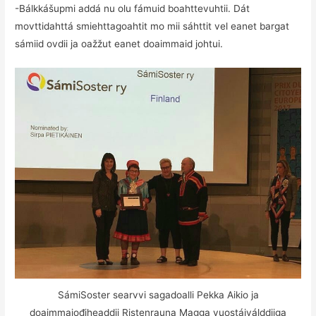
-Bálkkášupmi addá nu olu fámuid boahttevuhtii. Dát
movttidahttá smiehttagoahtit mo mii sáhttit vel eanet bargat
sámiid ovdii ja oažžut eanet doaimmaid johtui.
SámiSoster searvvi sagadoalli Pekka Aikio ja
doaimmajođiheaddji Ristenrauna Magga vuostáiválddiiga