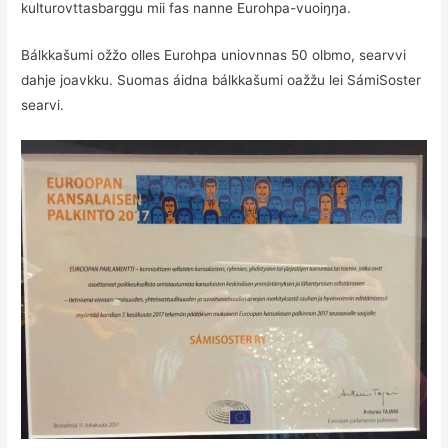
kulturovttasbarggu mii fas nanne Eurohpa-vuoiŋŋa.
Bálkkašumi ožžo olles Eurohpa uniovnnas 50 olbmo, searvvi
dahje joavkku. Suomas áidna bálkkašumi oažžu lei SámiSoster
searvi.