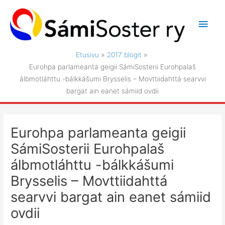
Siirry
sisältöön
Pääv
Etusivu
2017 blogit
Eurohpa parlameanta geigii SámiSosterii Eurohpalaš
álbmotláhttu -bálkkášumi Brysselis – Movttiidahttá searvvi
bargat ain eanet sámiid ovdii
Eurohpa parlameanta geigii
SámiSosterii Eurohpalaš
álbmotláhttu -bálkkášumi
Brysselis – Movttiidahttá
searvvi bargat ain eanet sámiid
ovdii