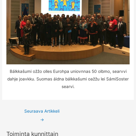
Bálkkašumi ožžo olles Eurohpa uniovnnas 50 olbmo, searvvi
dahje joavkku. Suomas áidna bálkkašumi oažžu lei SámiSoster
searvi.
Post
Seuraava Artikkeli
navigation
→
Toiminta kunnittain