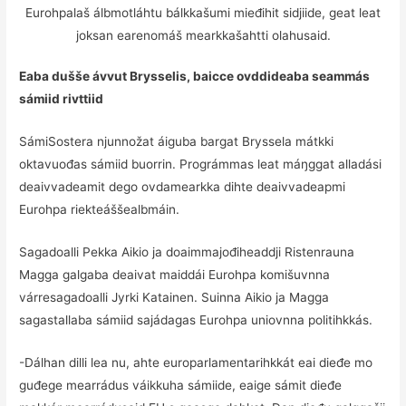
Eurohpalaš álbmotláhtu bálkkašumi mieđihit sidjiide, geat leat
joksan earenomáš mearkkašahtti olahusaid.
Eaba dušše ávvut Brysselis, baicce ovddideaba seammás
sámiid rivttiid
SámiSostera njunnožat áiguba bargat Bryssela mátkki
oktavuođas sámiid buorrin. Prográmmas leat máŋggat alladási
deaivvadeamit dego ovdamearkka dihte deaivvadeapmi
Eurohpa riekteáššealbmáin.
Sagadoalli Pekka Aikio ja doaimmajođiheaddji Ristenrauna
Magga galgaba deaivat maiddái Eurohpa komišuvnna
várresagadoalli Jyrki Katainen. Suinna Aikio ja Magga
sagastallaba sámiid sajádagas Eurohpa uniovnna politihkkás.
-Dálhan dilli lea nu, ahte europarlamentarihkkát eai dieđe mo
guđege mearrádus váikkuha sámiide, eaige sámit dieđe