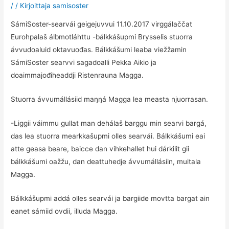
/
/ Kirjoittaja
samisoster
SámiSoster-searvái geigejuvvui 11.10.2017 virggálaččat
Eurohpalaš álbmotláhttu -bálkkášupmi Brysselis stuorra
ávvudoaluid oktavuođas. Bálkkášumi leaba viežžamin
SámiSoster searvvi sagadoalli Pekka Aikio ja
doaimmajođiheaddji Ristenrauna Magga.
Stuorra ávvumállásiid maŋŋá Magga lea measta njuorrasan.
-Liggii váimmu gullat man dehálaš barggu min searvi bargá,
das lea stuorra mearkkašupmi olles searvái. Bálkkášumi eai
atte geasa beare, baicce dan vihkehallet hui dárkilit gii
bálkkášumi oažžu, dan deattuhedje ávvumállásiin, muitala
Magga.
Bálkkášupmi addá olles searvái ja bargiide movtta bargat ain
eanet sámiid ovdii, illuda Magga.