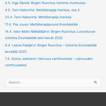
6.5. Inga Äärelä: Birgen Ruovttus toiminta Vuotsossa
4.5. Tero Hakovirta: Mettäterapija Inarissa, osa 2.
23.4. Tero Hakovirta: Mettäterapija Inarissa
17.4. Piia Juuso: Mettäterapijavuosi Enontekiöllä
14.4. Iisko-Matti Näkkäläjärvi: Birgen Ruovttus; Luovatuvan
toiminta Enontekiöllä talvi-kevät 2020
9.4. Leena Palojärvi: Birgen Ruovttus – toiminta Enontekiöllä
keväällä 2020
7.4. Sointu Jokiniemi: Vahvuus varttitunnista – vahvuuden
varttivuodeksi
S
e
a
r
c