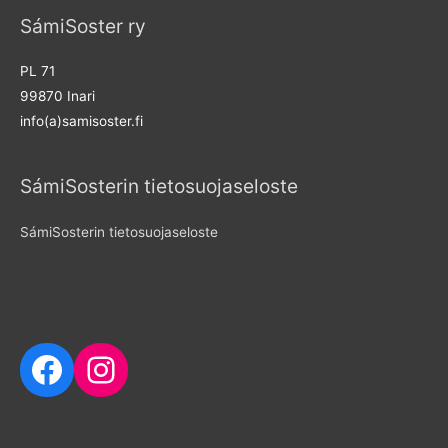
SámiSoster ry
h
f
PL 71
o
99870 Inari
r
info(a)samisoster.fi
:
SámiSosterin tietosuojaseloste
SámiSosterin tietosuojaseloste
Seuraa meitä sosiaalisessa mediassa
Facebook
Instagram