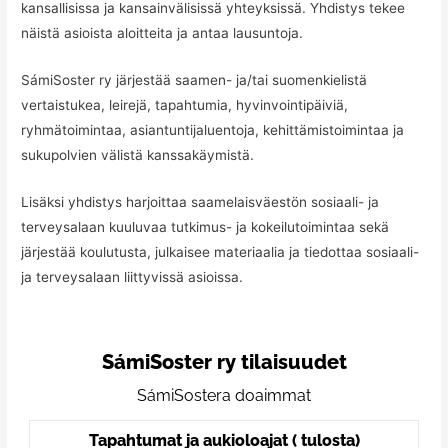
kansallisissa ja kansainvälisissä yhteyksissä. Yhdistys tekee
näistä asioista aloitteita ja antaa lausuntoja.
SámiSoster ry järjestää saamen- ja/tai suomenkielistä
vertaistukea, leirejä, tapahtumia, hyvinvointipäiviä,
ryhmätoimintaa, asiantuntijaluentoja, kehittämistoimintaa ja
sukupolvien välistä kanssakäymistä.
Lisäksi yhdistys harjoittaa saamelaisväestön sosiaali- ja
terveysalaan kuuluvaa tutkimus- ja kokeilutoimintaa sekä
järjestää koulutusta, julkaisee materiaalia ja tiedottaa sosiaali-
ja terveysalaan liittyvissä asioissa.