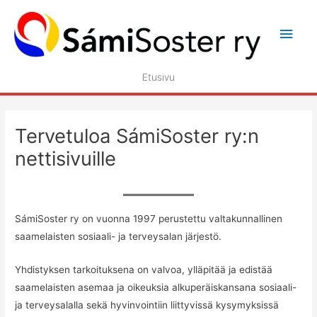
Siirry
sisältöön
Pääv
Etusivu
Tervetuloa SámiSoster ry:n
nettisivuille
SámiSoster ry on vuonna 1997 perustettu valtakunnallinen
saamelaisten sosiaali- ja terveysalan järjestö.
Yhdistyksen tarkoituksena on valvoa, ylläpitää ja edistää
saamelaisten asemaa ja oikeuksia alkuperäiskansana sosiaali-
ja terveysalalla sekä hyvinvointiin liittyvissä kysymyksissä