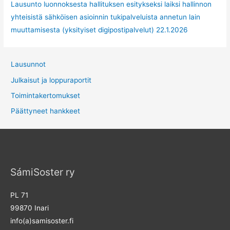
Lausunto luonnoksesta hallituksen esitykseksi laiksi hallinnon
yhteisistä sähköisen asioinnin tukipalveluista annetun lain
muuttamisesta (yksityiset digipostipalvelut) 22.1.2026
Lausunnot
Julkaisut ja loppuraportit
Toimintakertomukset
Päättyneet hankkeet
SámiSoster ry
PL 71
99870 Inari
info(a)samisoster.fi