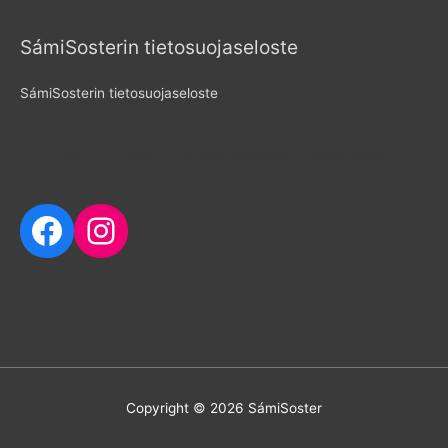
SámiSosterin tietosuojaseloste
SámiSosterin tietosuojaseloste
Seuraa meitä sosiaalisessa mediassa
Facebook
Instagram
Copyright © 2026
SámiSoster