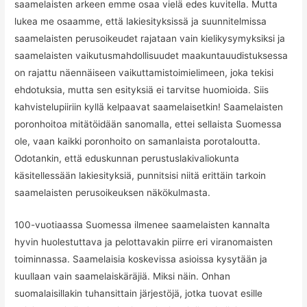
saamelaisten arkeen emme osaa vielä edes kuvitella. Mutta
lukea me osaamme, että lakiesityksissä ja suunnitelmissa
saamelaisten perusoikeudet rajataan vain kielikysymyksiksi ja
saamelaisten vaikutusmahdollisuudet maakuntauudistuksessa
on rajattu näennäiseen vaikuttamistoimielimeen, joka tekisi
ehdotuksia, mutta sen esityksiä ei tarvitse huomioida. Siis
kahvistelupiiriin kyllä kelpaavat saamelaisetkin! Saamelaisten
poronhoitoa mitätöidään sanomalla, ettei sellaista Suomessa
ole, vaan kaikki poronhoito on samanlaista porotaloutta.
Odotankin, että eduskunnan perustuslakivaliokunta
käsitellessään lakiesityksiä, punnitsisi niitä erittäin tarkoin
saamelaisten perusoikeuksen näkökulmasta.
100-vuotiaassa Suomessa ilmenee saamelaisten kannalta
hyvin huolestuttava ja pelottavakin piirre eri viranomaisten
toiminnassa. Saamelaisia koskevissa asioissa kysytään ja
kuullaan vain saamelaiskäräjiä. Miksi näin. Onhan
suomalaisillakin tuhansittain järjestöjä, jotka tuovat esille