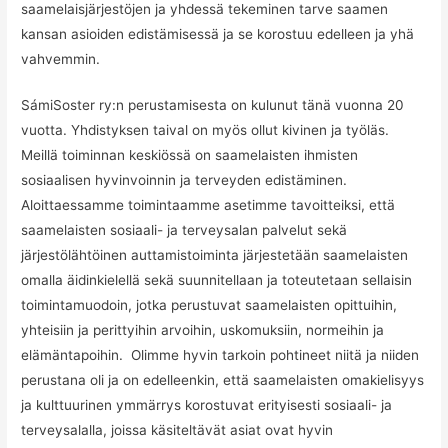
saamelaisjärjestöjen ja yhdessä tekeminen tarve saamen
kansan asioiden edistämisessä ja se korostuu edelleen ja yhä
vahvemmin.
SámiSoster ry:n perustamisesta on kulunut tänä vuonna 20
vuotta. Yhdistyksen taival on myös ollut kivinen ja työläs.
Meillä toiminnan keskiössä on saamelaisten ihmisten
sosiaalisen hyvinvoinnin ja terveyden edistäminen.
Aloittaessamme toimintaamme asetimme tavoitteiksi, että
saamelaisten sosiaali- ja terveysalan palvelut sekä
järjestölähtöinen auttamistoiminta järjestetään saamelaisten
omalla äidinkielellä sekä suunnitellaan ja toteutetaan sellaisin
toimintamuodoin, jotka perustuvat saamelaisten opittuihin,
yhteisiin ja perittyihin arvoihin, uskomuksiin, normeihin ja
elämäntapoihin. Olimme hyvin tarkoin pohtineet niitä ja niiden
perustana oli ja on edelleenkin, että saamelaisten omakielisyys
ja kulttuurinen ymmärrys korostuvat erityisesti sosiaali- ja
terveysalalla, joissa käsiteltävät asiat ovat hyvin