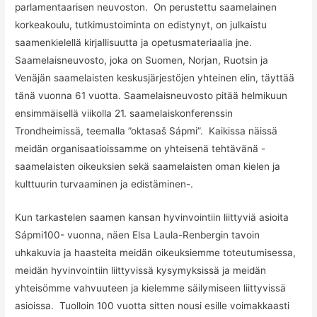
parlamentaarisen neuvoston. On perustettu saamelainen
korkeakoulu, tutkimustoiminta on edistynyt, on julkaistu
saamenkielellä kirjallisuutta ja opetusmateriaalia jne.
Saamelaisneuvosto, joka on Suomen, Norjan, Ruotsin ja
Venäjän saamelaisten keskusjärjestöjen yhteinen elin, täyttää
tänä vuonna 61 vuotta. Saamelaisneuvosto pitää helmikuun
ensimmäisellä viikolla 21. saamelaiskonferenssin
Trondheimissä, teemalla ”oktasaš Sápmi”. Kaikissa näissä
meidän organisaatioissamme on yhteisenä tehtävänä -
saamelaisten oikeuksien sekä saamelaisten oman kielen ja
kulttuurin turvaaminen ja edistäminen-.
Kun tarkastelen saamen kansan hyvinvointiin liittyviä asioita
Sápmi100- vuonna, näen Elsa Laula-Renbergin tavoin
uhkakuvia ja haasteita meidän oikeuksiemme toteutumisessa,
meidän hyvinvointiin liittyvissä kysymyksissä ja meidän
yhteisömme vahvuuteen ja kielemme säilymiseen liittyvissä
asioissa. Tuolloin 100 vuotta sitten nousi esille voimakkaasti