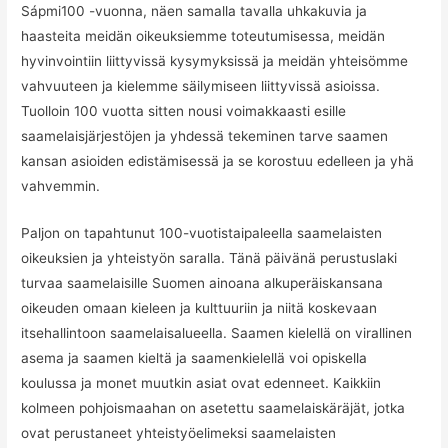
Sápmi100 -vuonna, näen samalla tavalla uhkakuvia ja
haasteita meidän oikeuksiemme toteutumisessa, meidän
hyvinvointiin liittyvissä kysymyksissä ja meidän yhteisömme
vahvuuteen ja kielemme säilymiseen liittyvissä asioissa.
Tuolloin 100 vuotta sitten nousi voimakkaasti esille
saamelaisjärjestöjen ja yhdessä tekeminen tarve saamen
kansan asioiden edistämisessä ja se korostuu edelleen ja yhä
vahvemmin.
Paljon on tapahtunut 100-vuotistaipaleella saamelaisten
oikeuksien ja yhteistyön saralla. Tänä päivänä perustuslaki
turvaa saamelaisille Suomen ainoana alkuperäiskansana
oikeuden omaan kieleen ja kulttuuriin ja niitä koskevaan
itsehallintoon saamelaisalueella. Saamen kielellä on virallinen
asema ja saamen kieltä ja saamenkielellä voi opiskella
koulussa ja monet muutkin asiat ovat edenneet. Kaikkiin
kolmeen pohjoismaahan on asetettu saamelaiskäräjät, jotka
ovat perustaneet yhteistyöelimeksi saamelaisten