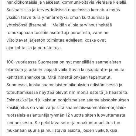
henkilökohtaisia ja vaikeasti kommunikoitavia vieraalla kielellä.
Sosiaalisissa ja terveydellisissä ongelmissa korostuu myös
yksilön tarve tulla ymmärretyksi oman kulttuurinsa ja
yhteisönsä jäsenenä. Meidän ei ole tarvinnut heittää
romukoppaan tuolloin asetettuja perusteita, vaan ne
viitoittavat järjestön toimintaa edelleen, koska ovat
ajankohtaisia ja perusteltuja.
100-vuotiaassa Suomessa on nyt meneillään saamelaisten
elämään ja arkeen laajasti vaikuttavia lainsäädäntö- ja muita
kehittämishankkeita. Mitä ihmettä onkaan tapahtunut
Suomessa, koska saamelaisten oikeuksien edistämisessä ja
toteuttamisessa näyttää olevat niin monia esteitä ja haasteita.
Esimerkiksi juuri julkaistun pohjoismaisen saamelaissopimuksen
käsikirjoitus on vain varjo siitä saamelais-suomalais-norjalais-
ruotsalais-asiantuntijaryhmän 12 vuotta sitten luovuttamasta
luonnoksesta. Se pelottava sote- ja maakuntauudistus tuo
mukanaan suuria ja mullistavia asioita, joiden vaikutuksia