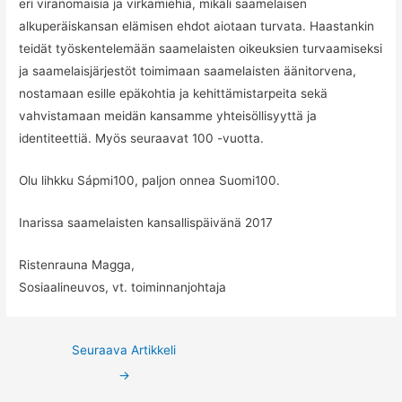
eri viranomaisia ja virkamiehiä, mikäli saamelaisen
alkuperäiskansan elämisen ehdot aiotaan turvata. Haastankin
teidät työskentelemään saamelaisten oikeuksien turvaamiseksi
ja saamelaisjärjestöt toimimaan saamelaisten äänitorvena,
nostamaan esille epäkohtia ja kehittämistarpeita sekä
vahvistamaan meidän kansamme yhteisöllisyyttä ja
identiteettiä. Myös seuraavat 100 -vuotta.
Olu lihkku Sápmi100, paljon onnea Suomi100.
Inarissa saamelaisten kansallispäivänä 2017
Ristenrauna Magga,
Sosiaalineuvos, vt. toiminnanjohtaja
Post
Seuraava Artikkeli
navigation
→