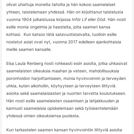
olivat uhattuja monelta taholta ja hän kokosi saamelaiset
yhteen, taistelemaan yhdessä. Hän on kirjoittanut taistelusta
vuonna 1904 julkaistussa kirjassa
Inför Lif eller Död.
Hän nosti
esille monia ongelmia ja haasteita, joita saamen kansa
kohtasi. Kun katsoo tätä satavuotistaivalta, tuolloin esille
nostetut asiat ovat nyt, vuonna 2017 edelleen ajankohtaisia
meille saamen kansalle.
Elsa Laula Renberg nosti rohkeasti esiin asioita, jotka uhkasivat
saamelaisten oikeuksia maahan ja veteen, mahdollisuuksia
poronhoidon harjoittamiseen, monia hyvinvoinnin ja terveyden
uhkia, kuten alkoholiin, köyhyyteen ja terveyteen liittyviä
asioita sekä saamelaislasten ja nuorten tarvetta koulutukseen.
Hän nosti esille saamelaisten osaamisen ja lahjakkuuden ja
kannusti saamelaisia opiskelemaan sekä työskentelemään
yhdessä omien oikeuksiensa puolesta.
Kun tarkastelen saamen kansan hyvinvointiin liittyviä asioita