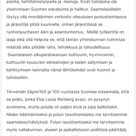
asioita, kehittämistarpeita ja -keinoja. Eivät toimijoina ole
yksinomaan Suomen eduskunta ja hallitus. Saamelaisillakin
täytyy olla moniääninen verkosto oikeuksien puolustamisessa
ja järjestöjä pitää kuunnella, onhan järjestöissä se
ruohonjuuritason ääni ja asiantuntemus. Meillä työkenttä on
laaja eikä sitä helpota se, että tämän yhteiskunnan toimintaa
määrää aika pitkälle raha, tehokkuus ja taloudellisuus.
Saamelaisen alkuperäiskansan kulttuurin, hyvinvoinnin,
kulttuuriin kuuluvien elinkeinojen ja kielen säilymisen ja
kehittymisen kannalta nämä lähtökohdat ovat huonot ja
tuhoisatkin.
Tervehdin Sápmi100 ja 100-vuotiasta Suomea toteamalla, että
se polku, jonka Elsa Laula Renberg avasi, on pysynyt
avoimena, mutta polulla on paljon kiviä ja jopa kallioitakin.
Niiden kääntämiseksi ja polun tasoittamiseksi me tarvitsemme
saamelaisyhdistyksiä. Polun tasoittamiseksi me tarvitsemme
myös valtakunnan, alueen ja paikallistason poliittisia päättäjiä,