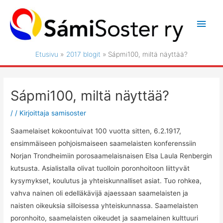
Siirry
sisältöön
Pääv
Etusivu
2017 blogit
Sápmi100, miltä näyttää?
Sápmi100, miltä näyttää?
/
/ Kirjoittaja
samisoster
Saamelaiset kokoontuivat 100 vuotta sitten, 6.2.1917,
ensimmäiseen pohjoismaiseen saamelaisten konferenssiin
Norjan Trondheimiin porosaamelaisnaisen Elsa Laula Renbergin
kutsusta. Asialistalla olivat tuolloin poronhoitoon liittyvät
kysymykset, koulutus ja yhteiskunnalliset asiat. Tuo rohkea,
vahva nainen oli edelläkävijä ajaessaan saamelaisten ja
naisten oikeuksia silloisessa yhteiskunnassa. Saamelaisten
poronhoito, saamelaisten oikeudet ja saamelainen kulttuuri