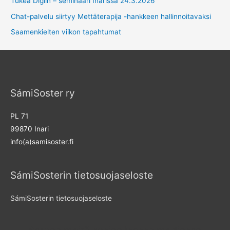
Tukea Digiin – seminaari Inarissa 24.3.2026
Chat-palvelu siirtyy Mettäterapija -hankkeen hallinnoitavaksi
Saamenkielten viikon tapahtumat
SámiSoster ry
PL 71
99870 Inari
info(a)samisoster.fi
SámiSosterin tietosuojaseloste
SámiSosterin tietosuojaseloste