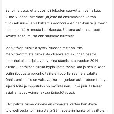
Sanoin alussa, että vuosi oli tulosten saavuttamisen aikaa.
Viime vuonna RAY vaati järjestöiltä ensimmäisen kerran
tuloksellisuus- ja vaikuttamisselvityksiä eri hankkeista ja mekin
teimme niitä kolmesta hankkeesta. Uutena asiana se teetti
kovasti töitä, mutta onnistuimme kuitenkin.
Merkittäviä tuloksia syntyi vuoden mittaan. Yksi
merkittävimmistä tuloksista oli ehkä eduskunnan päätös
poronhoitajien sijaisavun vakinaistamisesta vuoden 2014
alusta. Päätöksen tultua hypin ilosta tasajalkaa ja sen jälkeen
soitin ilouutista poronhoitajille eri puolille saamelaisalutta.
Onnistumisen ilo on valtava, kun on jonkun asian eteen tehnyt
lujasti töitä ja lopputulos on myönteinen. Ehkä juuri tällaiset
asiat antavat voimia jaksaa järjestötyössä.
RAY palkitsi viime vuonna ensimmäistä kertaa hankkeita
tuloksellisesta toiminnasta ja SámiSosterin hanke oli valittujen