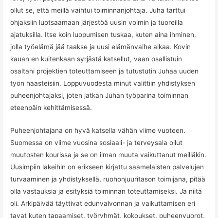
ollut se, että meillä vaihtui toiminnanjohtaja. Juha tarttui
ohjaksiin luotsaamaan järjestöä uusin voimin ja tuoreilla
ajatuksilla. Itse koin luopumisen tuskaa, kuten aina ihminen,
jolla työelämä jää taakse ja uusi elämänvaihe alkaa. Kovin
kauan en kuitenkaan syrjästä katsellut, vaan osallistuin
osaltani projektien toteuttamiseen ja tutustutin Juhaa uuden
työn haasteisiin. Loppuvuodesta minut valittiin yhdistyksen
puheenjohtajaksi, joten jatkan Juhan työparina toiminnan
eteenpäin kehittämisessä.
Puheenjohtajana on hyvä katsella vähän viime vuoteen.
Suomessa on viime vuosina sosiaali- ja terveysala ollut
muutosten kourissa ja se on ilman muuta vaikuttanut meilläkin.
Uusimpiin lakeihin on erikseen kirjattu saamelaisten palvelujen
turvaaminen ja yhdistyksellä, ruohonjuuritason toimijana, pitää
olla vastauksia ja esityksiä toiminnan toteuttamiseksi. Ja niitä
oli. Arkipäivää täyttivat edunvalvonnan ja vaikuttamisen eri
tavat kuten tapaamiset, työryhmät, kokoukset, puheenvuorot,