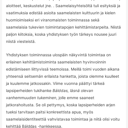
aloitteet, keskustelut jne.
. Saamelaisyhteisöltä tuli esityksiä ja
vaatimuksia edistää asioita saamelaisten kulttuurin ja kielen
huomioimiseksi eri viranomaisten toiminnassa sekä
saamelaisia tukevien toimintatapojen kehittämistarpeita. Niistä
paljon kiitoksia, koska yhdistyksen työn tärkeys nousee juuri
niistä viesteistä.
Yhdistyksen toiminnassa ulospäin näkyvintä toimintaa on
erilainen kehittämistoiminta saamelaisten hyvinvoinnin
edistämiseen liittyvissä teemoissa. Meillä toimi vuoden aikana
yhteensä seitsemän erilaista hanketta, joista olemme kuulleet
ja kuulemme jatkossakin. Viime vuonna päättyi tärkeä
lapsiperheiden tukihanke
Bálddas, läsnä olevan
vanhemmuuden tukeminen
, jolle emme saaneet
jatkorahoitusta. Se oli pettymys, koska lapsiperheiden arjen
tueksi tarvitaan paitsi konkreettista apua, myös
saamelaisidentiteettiä vahvistavaa toimintaa ja niitä olisi voitu
kehittää Bálddas -hankkeessa.