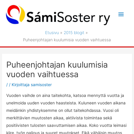
Siirry
sisältöön
Pääv
Etusivu
2015 blogit
Puheenjohtajan kuulumisia vuoden vaihtuessa
Puheenjohtajan kuulumisia
vuoden vaihtuessa
/
/ Kirjoittaja
samisoster
Vuoden vaihde on aina taitekohta, katsoa mennyttä vuotta ja
unelmoida uuden vuoden haasteista. Kuluneen vuoden aikana
meidänkin yhdistyksemme
on ollut
taitekohdassa. Vuosi oli
merkittävien muutosten aikaa, aktiivista toimintaa sekä
positiivisten tulosten saavuttamisen aikaa. Koko vuotta leimasi
kiire, työn paljous ja suuret muutokset. Eikä vähäisin muutos