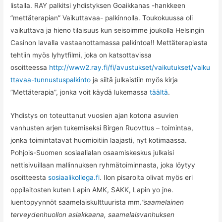
listalla. RAY palkitsi yhdistyksen Goaikkanas -hankkeen
”mettäterapian” Vaikuttavaa- palkinnolla. Toukokuussa oli
vaikuttava ja hieno tilaisuus kun seisoimme joukolla Helsingin
Casinon lavalla vastaanottamassa palkintoa!! Mettäterapiasta
tehtiin myös lyhytfilmi, joka on katsottavissa
osoitteessa
http://www2.ray.fi/fi/avustukset/vaikutukset/vaiku
ttavaa-tunnustuspalkinto
ja siitä julkaistiin myös kirja
”Mettäterapia”, jonka voit käydä lukemassa
täältä
.
Yhdistys on toteuttanut vuosien ajan kotona asuvien
vanhusten arjen tukemiseksi Birgen Ruovttus – toimintaa,
jonka toimintatavat huomioitiin laajasti, nyt kotimaassa.
Pohjois-Suomen sosiaalialan osaamiskeskus julkaisi
nettisivuillaan mallinnuksen ryhmätoiminnasta, joka löytyy
osoitteesta
sosiaalikollega.fi
. Ilon pisaroita olivat myös eri
oppilaitosten kuten Lapin AMK, SAKK, Lapin yo jne.
luentopyynnöt saamelaiskulttuurista mm.
”saamelainen
terveydenhuollon asiakkaana, saamelaisvanhuksen