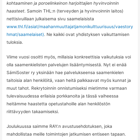
kohtaaminen ja poroelinkeinon harjoittajien hyvinvoinnin
haasteet
. Samoin THL:n (terveyden ja hyvinvoinnin laitos)
nettisivuillaan julkaisema sivu saamelaisista
www.thl.fi/asiat/maahanmuuttajatjamonikulttuurisuus/vaestory
hmat/saamelaiset)
. Ne kaikki ovat yhdistyksen vaikuttamisen
tuloksia.
Viime vuosi osoitti myös, millaisia konkreettisia vaikutuksia voi
olla saamenkielisten palvelujen lisääntymisestä. Nyt ei enää
SámiSoster ry yksinään hae palvelukseensa saamenkielen
taitoisia alan henkilöitä, vaan heitä palkkaavat myös kunnat ja
muut tahot. Rekrytoinnin onnistumiseksi mietimme varmaan
tulevaisuudessa erilaisia porkkanoita ja tässä vaiheessa
heitämme haastetta opetustahoille alan henkilöstön
riittävyyden takaamiseksi.
Joulukuussa saimme RAY:n avustusehdotuksen, joka
mahdollistaa meille toimintojen jatkumisen entiseen tapaan.