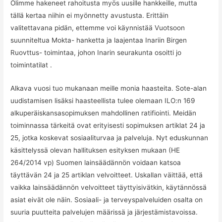
Olimme hakeneet rahoitusta myös uusille hankkeille, mutta
tällä kertaa niihin ei myönnetty avustusta. Erittäin
valitettavana pidän, ettemme voi käynnistää Vuotsoon
suunniteltua Mokta- hanketta ja laajentaa Inariin Birgen
Ruovttus- toimintaa, johon Inarin seurakunta osoitti jo
toimintatilat .
Alkava vuosi tuo mukanaan meille monia haasteita. Sote-alan
uudistamisen lisäksi haasteellista tulee olemaan ILO:n 169
alkuperäiskansasopimuksen mahdollinen ratifiointi. Meidän
toiminnassa tärkeitä ovat erityisesti sopimuksen artiklat 24 ja
25, jotka koskevat sosiaaliturvaa ja palveluja. Nyt eduskunnan
käsittelyssä olevan hallituksen esityksen mukaan (HE
264/2014 vp) Suomen lainsäädännön voidaan katsoa
täyttävän 24 ja 25 artiklan velvoitteet. Uskallan väittää, että
vaikka lainsäädännön velvoitteet täyttyisivätkin, käytännössä
asiat eivät ole näin. Sosiaali- ja terveyspalveluiden osalta on
suuria puutteita palvelujen määrissä ja järjestämistavoissa.