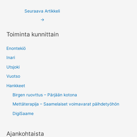
Post
Seuraava Artikkeli
navigation
→
Toiminta kunnittain
Enontekiö
Inari
Utsjoki
Vuotso
Hankkeet
Birgen ruovttus – Pärjään kotona
Mettäterapija – Saamelaiset voimavarat päihdetyöhön
DigiSaame
Ajankohtaista