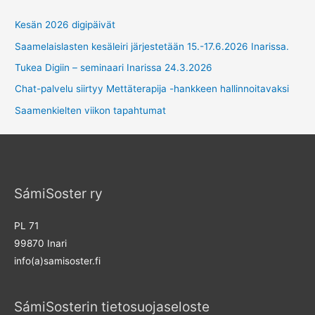
Kesän 2026 digipäivät
Saamelaislasten kesäleiri järjestetään 15.-17.6.2026 Inarissa.
Tukea Digiin – seminaari Inarissa 24.3.2026
Chat-palvelu siirtyy Mettäterapija -hankkeen hallinnoitavaksi
Saamenkielten viikon tapahtumat
SámiSoster ry
PL 71
99870 Inari
info(a)samisoster.fi
SámiSosterin tietosuojaseloste