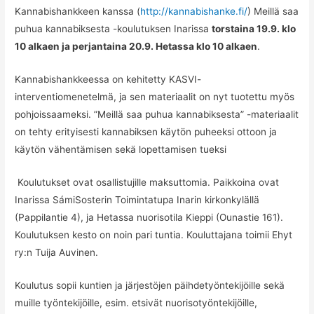
Kannabishankkeen kanssa (
http://kannabishanke.fi/
) Meillä saa
puhua kannabiksesta -koulutuksen Inarissa
torstaina 19.9. klo
10 alkaen ja perjantaina 20.9. Hetassa klo 10 alkaen
.
Kannabishankkeessa on kehitetty KASVI-
interventiomenetelmä, ja sen materiaalit on nyt tuotettu myös
pohjoissaameksi. ”Meillä saa puhua kannabiksesta” -materiaalit
on tehty erityisesti kannabiksen käytön puheeksi ottoon ja
käytön vähentämisen sekä lopettamisen tueksi
Koulutukset ovat osallistujille maksuttomia. Paikkoina ovat
Inarissa SámiSosterin Toimintatupa Inarin kirkonkylällä
(Pappilantie 4), ja Hetassa nuorisotila Kieppi (Ounastie 161).
Koulutuksen kesto on noin pari tuntia. Kouluttajana toimii Ehyt
ry:n Tuija Auvinen.
Koulutus sopii kuntien ja järjestöjen päihdetyöntekijöille sekä
muille työntekijöille, esim. etsivät nuorisotyöntekijöille,