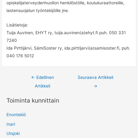
opiskelijaterveydenhuollon henkilöstölle, koulukuraattoreille,
lastensuojelun työntekijöille jne.
Lisätietoja:
Tuija Auvinen, EHYT ry, tuija.auvinen(a)ehyt.fi puh. 050 331
7240
Ida Pirttijärvi, SámiSoster ry, ida.pirttijarvi(a)samisoster.fi, puh.
040 176 5012
Post
←
Edellinen
Seuraava Artikkeli
navigation
Artikkeli
→
Toiminta kunnittain
Enontekiö
Inari
Utsjoki