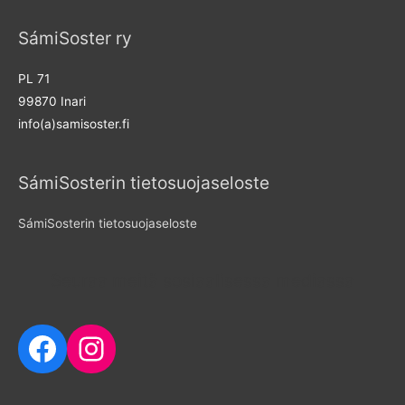
SámiSoster ry
PL 71
99870 Inari
info(a)samisoster.fi
SámiSosterin tietosuojaseloste
SámiSosterin tietosuojaseloste
Seuraa meitä sosiaalisessa mediassa
Facebook
Instagram