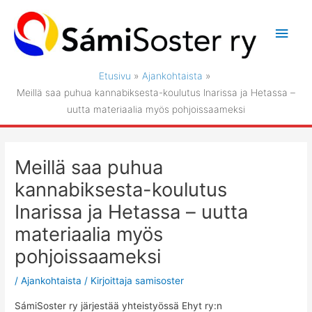
Siirry
sisältöön
Pääv
Etusivu
Ajankohtaista
Meillä saa puhua kannabiksesta-koulutus Inarissa ja Hetassa –
uutta materiaalia myös pohjoissaameksi
Meillä saa puhua
kannabiksesta-koulutus
Inarissa ja Hetassa – uutta
materiaalia myös
pohjoissaameksi
/
Ajankohtaista
/ Kirjoittaja
samisoster
SámiSoster ry järjestää yhteistyössä Ehyt ry:n