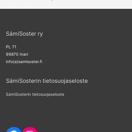
SámiSoster ry
PL 71
99870 Inari
info(a)samisoster.fi
SámiSosterin tietosuojaseloste
SámiSosterin tietosuojaseloste
Seuraa meitä sosiaalisessa mediassa