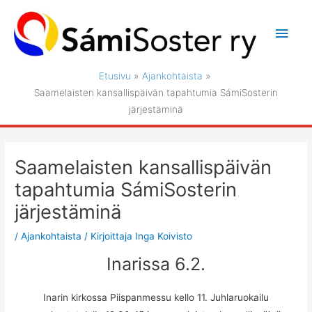
Siirry
sisältöön
Pääv
Etusivu
Ajankohtaista
Saamelaisten kansallispäivän tapahtumia SámiSosterin
järjestäminä
Saamelaisten kansallispäivän
tapahtumia SámiSosterin
järjestäminä
/
Ajankohtaista
/ Kirjoittaja
Inga Koivisto
Inarissa 6.2.
Inarin kirkossa Piispanmessu kello 11. Juhlaruokailu