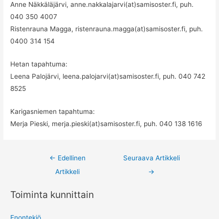
Anne Näkkäläjärvi, anne.nakkalajarvi(at)samisoster.fi, puh.
040 350 4007
Ristenrauna Magga, ristenrauna.magga(at)samisoster.fi, puh.
0400 314 154
Hetan tapahtuma:
Leena Palojärvi, leena.palojarvi(at)samisoster.fi, puh. 040 742
8525
Karigasniemen tapahtuma:
Merja Pieski, merja.pieski(at)samisoster.fi, puh. 040 138 1616
Post
←
Edellinen
Seuraava Artikkeli
navigation
Artikkeli
→
Toiminta kunnittain
Enontekiö