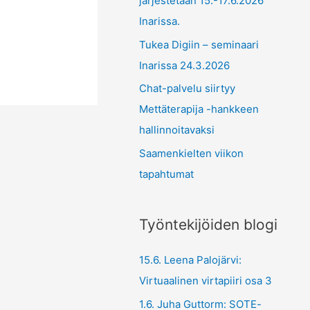
järjestetään 15.-17.6.2026
Inarissa.
Tukea Digiin – seminaari
Inarissa 24.3.2026
Chat-palvelu siirtyy
Mettäterapija -hankkeen
hallinnoitavaksi
Saamenkielten viikon
tapahtumat
Työntekijöiden blogi
15.6. Leena Palojärvi:
Virtuaalinen virtapiiri osa 3
1.6. Juha Guttorm: SOTE-