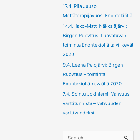
17.4. Piia Juuso:
Mettäterapijavuosi Enontekiöllä
14.4. Iisko-Matti Näkkäläjärvi:
Birgen Ruovttus; Luovatuvan
toiminta Enontekiöllä talvi-kevät
2020
9.4. Leena Palojärvi: Birgen
Ruovttus – toiminta
Enontekiöllä keväällä 2020
7.4. Sointu Jokiniemi: Vahvuus
varttitunnista – vahvuuden
varttivuodeksi
S