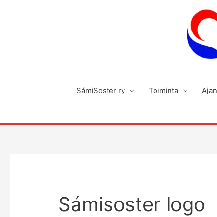
Siirry
sisältöön
SámiSoster ry
Toiminta
Ajan
Sámisoster logo