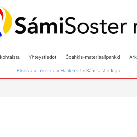
kohtaista
Yhteystiedot
Čoahkis-materiaalipankki
Ark
Etusivu
Toiminta
Hankkeet
Sámisoster logo