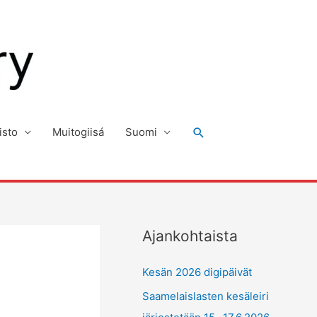
Hae
isto
Muitogiisá
Suomi
Ajankohtaista
Kesän 2026 digipäivät
Saamelaislasten kesäleiri