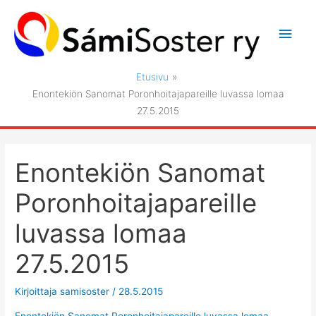
Siirry
sisältöön
Pääv
Etusivu
Enontekiön Sanomat Poronhoitajapareille luvassa lomaa
27.5.2015
Enontekiön Sanomat
Poronhoitajapareille
luvassa lomaa
27.5.2015
Kirjoittaja
samisoster
/
28.5.2015