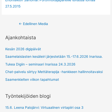
Enontekiön Sanomat Poronhoitajapareille luvassa lomaa
27.5.2015
Post
←
Edellinen Media
navigation
Ajankohtaista
Kesän 2026 digipäivät
Saamelaislasten kesäleiri järjestetään 15.-17.6.2026 Inarissa.
Tukea Digiin – seminaari Inarissa 24.3.2026
Chat-palvelu siirtyy Mettäterapija -hankkeen hallinnoitavaksi
Saamenkielten viikon tapahtumat
Työntekijöiden blogi
15.6. Leena Palojärvi: Virtuaalinen virtapiiri osa 3