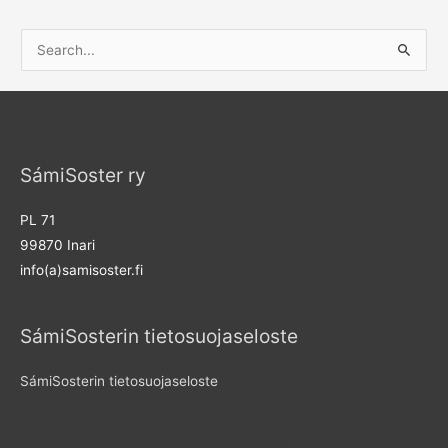
S
e
a
r
c
SámiSoster ry
h
f
PL 71
o
99870 Inari
r
info(a)samisoster.fi
:
SámiSosterin tietosuojaseloste
SámiSosterin tietosuojaseloste
Seuraa meitä sosiaalisessa mediassa