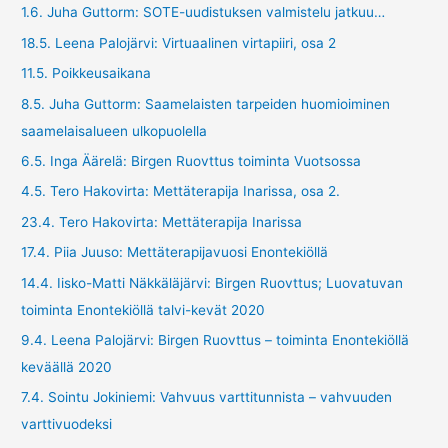
1.6. Juha Guttorm: SOTE-uudistuksen valmistelu jatkuu…
18.5. Leena Palojärvi: Virtuaalinen virtapiiri, osa 2
11.5. Poikkeusaikana
8.5. Juha Guttorm: Saamelaisten tarpeiden huomioiminen
saamelaisalueen ulkopuolella
6.5. Inga Äärelä: Birgen Ruovttus toiminta Vuotsossa
4.5. Tero Hakovirta: Mettäterapija Inarissa, osa 2.
23.4. Tero Hakovirta: Mettäterapija Inarissa
17.4. Piia Juuso: Mettäterapijavuosi Enontekiöllä
14.4. Iisko-Matti Näkkäläjärvi: Birgen Ruovttus; Luovatuvan
toiminta Enontekiöllä talvi-kevät 2020
9.4. Leena Palojärvi: Birgen Ruovttus – toiminta Enontekiöllä
keväällä 2020
7.4. Sointu Jokiniemi: Vahvuus varttitunnista – vahvuuden
varttivuodeksi