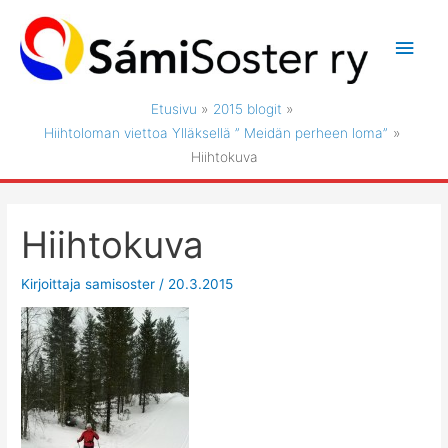
Siirry
sisältöön
Pääv
Etusivu
2015 blogit
Hiihtoloman viettoa Ylläksellä ” Meidän perheen loma”
Hiihtokuva
Hiihtokuva
Kirjoittaja
samisoster
/
20.3.2015