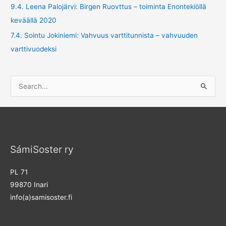
9.4. Leena Palojärvi: Birgen Ruovttus – toiminta Enontekiöllä
keväällä 2020
7.4. Sointu Jokiniemi: Vahvuus varttitunnista – vahvuuden
varttivuodeksi
S
e
a
r
c
SámiSoster ry
h
f
PL 71
o
99870 Inari
r
info(a)samisoster.fi
: