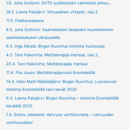
1.6. Juha Guttorm: SOTE-uudistuksen valmistelu jatkuu…
18.5. Leena Palojärvi: Virtuaalinen virtapiiri, osa 2
11.5. Poikkeusaikana
8.5. Juha Guttorm: Saamelaisten tarpeiden huomioiminen
saamelaisalueen ulkopuolella
6.5. Inga Äärelä: Birgen Ruovttus toiminta Vuotsossa
4.5. Tero Hakovirta: Mettäterapija Inarissa, osa 2.
23.4. Tero Hakovirta: Mettäterapija Inarissa
17.4. Piia Juuso: Mettäterapijavuosi Enontekiöllä
14.4. Iisko-Matti Näkkäläjärvi: Birgen Ruovttus; Luovatuvan
toiminta Enontekiöllä talvi-kevät 2020
9.4. Leena Palojärvi: Birgen Ruovttus – toiminta Enontekiöllä
keväällä 2020
7.4. Sointu Jokiniemi: Vahvuus varttitunnista – vahvuuden
varttivuodeksi