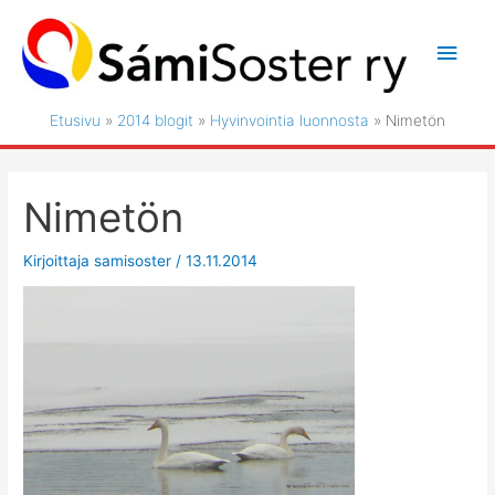
Siirry
sisältöön
Pääv
Etusivu
2014 blogit
Hyvinvointia luonnosta
Nimetön
Nimetön
Kirjoittaja
samisoster
/
13.11.2014