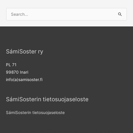
S
e
a
r
c
SámiSoster ry
h
f
PL 71
o
99870 Inari
r
info(a)samisoster.fi
:
SámiSosterin tietosuojaseloste
SámiSosterin tietosuojaseloste
Seuraa meitä sosiaalisessa mediassa